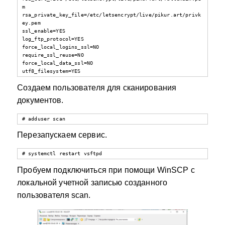
m

rsa_private_key_file=/etc/letsencrypt/live/pikur.art/privk
ey.pem

ssl_enable=YES

log_ftp_protocol=YES

force_local_logins_ssl=NO

require_ssl_reuse=NO

force_local_data_ssl=NO

utf8_filesystem=YES
Создаем пользователя для сканирования
документов.
# adduser scan
Перезапускаем сервис.
# systemctl restart vsftpd
Пробуем подключиться при помощи WinSCP с
локальной учетной записью созданного
пользователя scan.