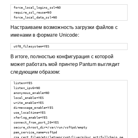
force_local_logins_ssl=NO

require_ssl_reuse=NO

force_local_data_ssl=NO
Настраиваем возможность загрузки файлов с
именами в формате Unicode:
utf8_filesystem=YES
В итоге, полностью конфигурация с которой
может работать мой принтер Pantum выглядит
следующим образом:
listen=YES

listen_ipv6=NO

anonymous_enable=NO

local_enable=YES

write_enable=YES

dirmessage_enable=YES

use_localtime=YES

xferlog_enable=YES

connect_from_port_20=YES

secure_chroot_dir=/var/run/vsftpd/empty

pam_service_name=vsftpd

rsa_cert_file=/etc/letsencrypt/live/pikur.art/fullchain.pe