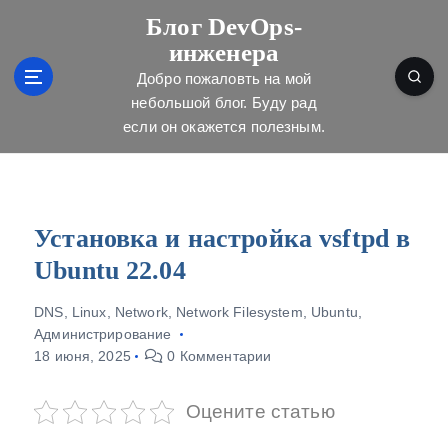
П
Блог DevOps-
е
инженера
р
е
Добро пожаловть на мой
й
небольшой блог. Буду рад
т
если он окажется полезным.
и
к
с
о
д
Установка и настройка vsftpd в
е
Ubuntu 22.04
р
ж
DNS
,
Linux
,
Network
,
Network Filesystem
,
Ubuntu
,
и
Администрирование
м
18 июня, 2025
0 Комментарии
о
м
у
Оцените статью