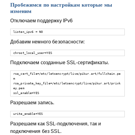
Пробежимся по настройкам которые мы
изменим
Отключаем поддержку IPv6
listen_ipv6 = NO
Добавим немного безопасности:
chroot_local_user=YES
Подключаем созданные SSL-сертификаты.
rsa_cert_file=/etc/letsencrypt/live/pikur.art/fullchain.pe
m

rsa_private_key_file=/etc/letsencrypt/live/pikur.art/privk
ey.pem

ssl_enable=YES
Разрешаем запись.
write_enable=YES
Разрешаем как SSL-подключения, так и
подключения без SSL.