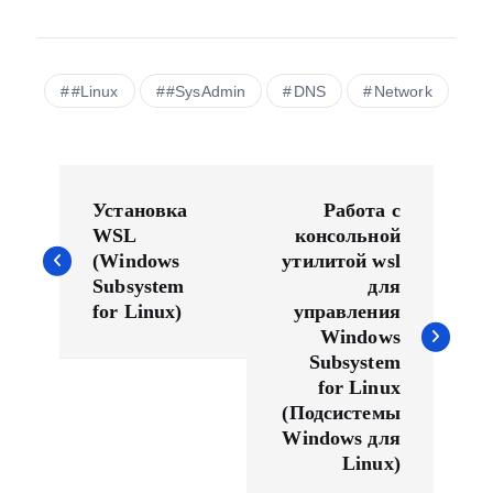
#Linux
#SysAdmin
DNS
Network
Н
а
Установка
Работа с
в
WSL
консольной
(Windows
утилитой wsl
и
Subsystem
для
г
for Linux)
управления
а
Windows
ц
Subsystem
и
for Linux
(Подсистемы
я
Windows для
п
Linux)
о