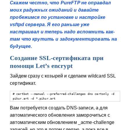
Скажем честно, что PureFTP не оправдал
моих радужных ожиданий и давайте
пробежимся по установке и настройке
vsftpd сервера. Я его раньше уже
настраивал и теперь надо вспомнить как-
там что крутить и задокументировать на
будущее.
Создание SSL-сертификата при
помощи Let’s encrypt
Зайдем сразу с козырей и сделаем wildcard SSL
сертификат.
# certbot --manual --preferred-challenges dns certonly -d 
pikur.art -d *.pikur.art
Вам потребуется создать DNS-записи, а для
автоматического обновления заморочиться с
автоматическим обновлением _acme-challenge
записей, но это я потом сделаю, а пока все в