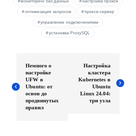
мониторинг баз данных
настройка прокси
оптимизация запросов
прокси-сервер
управление подключениями
установка ProxySQL
Н
а
Немного о
Настройка
в
настройке
кластера
UFW в
Kubernetes в
и
Ubuntu: от
Ubuntu
г
основ до
Linux 24.04:
а
продвинутых
три узла
ц
правил
и
я
п