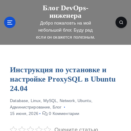
П
Блог DevOps-
е
инженера
р
е
Добро пожаловть на мой
й
небольшой блог. Буду рад
т
если он окажется полезным.
и
к
с
о
д
Инструкция по установке и
е
настройке ProxySQL в Ubuntu
р
ж
24.04
и
м
Database
,
Linux
,
MySQL
,
Network
,
Ubuntu
,
о
Администрирование
,
Блог
м
15 июня, 2026
0 Комментарии
у
Оцените статью