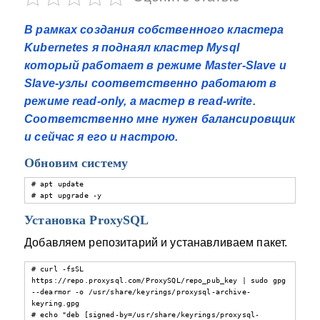
В рамках создания собственного кластера
Kubernetes я поднаял кластер Mysql
который работает в режиме Master-Slave и
Slave-узлы соответственно работают в
режиме read-only, а мастер в read-write.
Соответственно мне нужен балансировщик
и cейчас я его и настрою.
Обновим систему
# apt update

# apt upgrade -y
Установка ProxySQL
Добавляем репозитарий и устанавливаем пакет.
# curl -fsSL 
https://repo.proxysql.com/ProxySQL/repo_pub_key | sudo gpg 
--dearmor -o /usr/share/keyrings/proxysql-archive-
keyring.gpg

# echo "deb [signed-by=/usr/share/keyrings/proxysql-