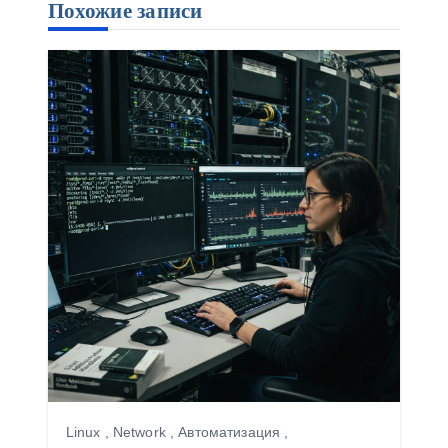
о
Похожие записи
з
а
п
и
с
я
м
Linux
,
Network
,
Автоматизация
,