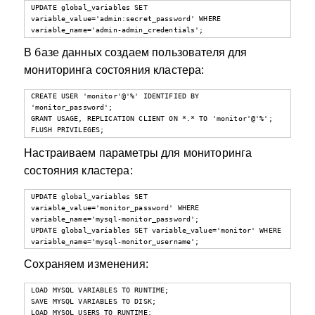
UPDATE global_variables SET 
variable_value='admin:secret_password' WHERE 
variable_name='admin-admin_credentials';
В базе данных создаем пользователя для
мониторинга состояния кластера:
CREATE USER 'monitor'@'%' IDENTIFIED BY 
'monitor_password';

GRANT USAGE, REPLICATION CLIENT ON *.* TO 'monitor'@'%';

FLUSH PRIVILEGES;
Настраиваем параметры для мониторинга
состояния кластера:
UPDATE global_variables SET 
variable_value='monitor_password' WHERE 
variable_name='mysql-monitor_password';

UPDATE global_variables SET variable_value='monitor' WHERE 
variable_name='mysql-monitor_username';
Сохраняем изменения:
LOAD MYSQL VARIABLES TO RUNTIME;

SAVE MYSQL VARIABLES TO DISK;

LOAD MYSQL USERS TO RUNTIME;
