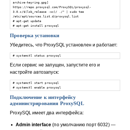
archive-keyring.gpg] 
https://repo.proxysql.com/ProxySQL/proxysql-
3.0.x/$(lsb_release -sc)/ ./" | sudo tee 
/etc/apt/sources.list.d/proxysql.list

# apt-get update

# apt-get install proxysql
Проверка установки
Убедитесь, что ProxySQL установлен и работает:
# systemctl status proxysql
Если сервис не запущен, запустите его и
настройте автозапуск:
# systemctl start proxysql

# systemctl enable proxysql
Подключение к интерфейсу
администрирования ProxySQL
ProxySQL имеет два интерфейса:
Admin interface
(по умолчанию порт 6032) —