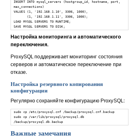
INSERT INTO mysql_servers (hostgroup_id, hostname, port, 
max_connections)

VALUES (1, '192.168.1.10', 3306, 1000),

       (1, '192.168.1.11', 3306, 1000);

LOAD MYSQL SERVERS TO RUNTIME;

SAVE MYSQL SERVERS TO DISK;
Настройка мониторинга и автоматического
переключения.
ProxySQL поддерживает мониторинг состояния
серверов и автоматическое переключение при
отказе.
Настройка резервного копирования
конфигурации
Регулярно сохраняйте конфигурацию ProxySQL:
sudo cp /etc/proxysql.cnf /backup/proxysql.cnf.backup

sudo cp /var/lib/proxysql/proxysql.db 
/backup/proxysql.db.backup
Важные замечания