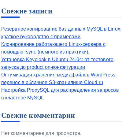
Свежие записи
Резервное копирование баз данных MySQL в Linux:
краткое руководство с примерами
Клонирование работающего Linux-сервера с
помощью rsync (немного из практики).
Установка Keycloak в Ubuntu 24.04: от тестового
запуска до production-конфигурации
Оптимизация хранения медиафайлов WordPress:
перенос в облачное S3-хранилище Cloud.ru
Настройка ProxySQL для распределения запросов
в кластере MySQL
Свежие комментарии
Нет комментариев для просмотра.