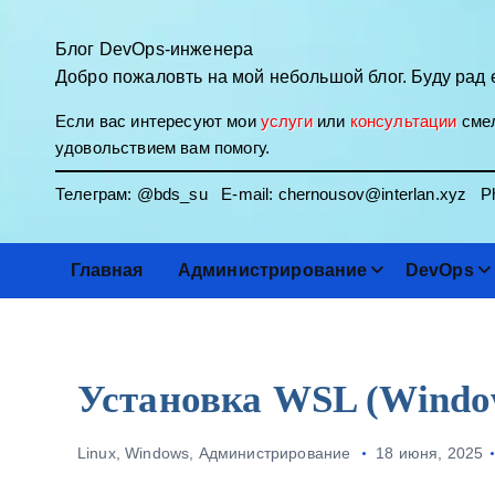
П
е
Блог DevOps-инженера
р
Добро пожаловть на мой небольшой блог. Буду рад 
е
Если вас интересуют мои
услуги
или
консультации
смел
й
удовольствием вам помогу.
т
и
Телеграм:
@bds_su
E-mail:
chernousov@interlan.xyz
Ph
к
с
о
Главная
Администрирование
DevOps
д
е
р
ж
Установка WSL (Window
и
м
Linux
,
Windows
,
Администрирование
18 июня, 2025
о
м