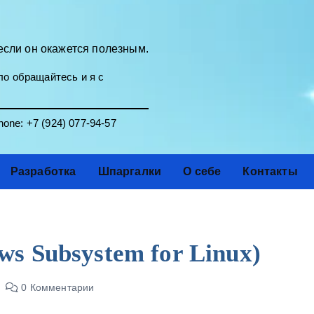
если он окажется полезным.
о обращайтесь и я с
one:
+7 (924) 077-94-57
Разработка
Шпаргалки
О себе
Контакты
s Subsystem for Linux)
0 Комментарии