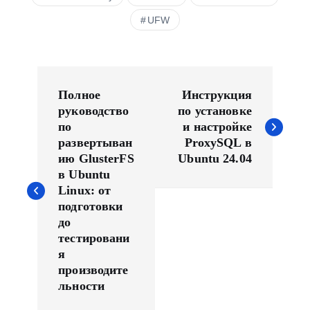
UFW
Н
а
Полное
Инструкция
в
руководство
по установке
по
и настройке
и
развертыван
ProxySQL в
г
ию GlusterFS
Ubuntu 24.04
а
в Ubuntu
ц
Linux: от
и
подготовки
до
я
тестировани
п
я
о
производите
з
льности
а