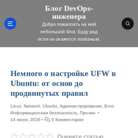
П
Блог DevOps-
е
инженера
р
е
Добро пожаловть на мой
й
небольшой блог. Буду рад
т
если он окажется полезным.
и
к
с
о
д
Немного о настройке UFW в
е
Ubuntu: от основ до
р
ж
продвинутых правил
и
м
Linux
,
Network
,
Ubuntu
,
Администрирование
,
Блог
,
о
Информационная безопасность
,
Прочее
м
14 июня, 2026
0 Комментарии
у
Оцените статью