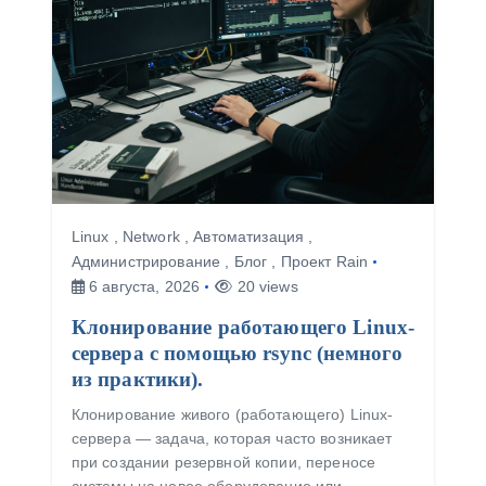
Linux
,
Network
,
Автоматизация
,
Администрирование
,
Блог
,
Проект Rain
6 августа, 2026
20 views
Клонирование работающего Linux-
сервера с помощью rsync (немного
из практики).
Клонирование живого (работающего) Linux-
сервера — задача, которая часто возникает
при создании резервной копии, переносе