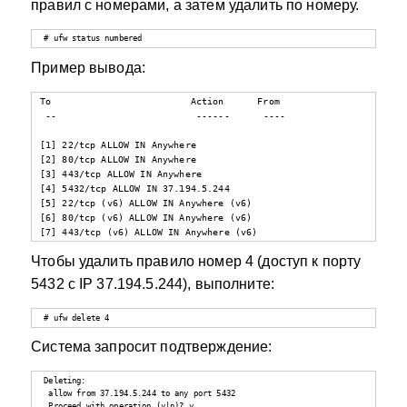
правил с номерами, а затем удалить по номеру.
# ufw status numbered
Пример вывода:
To                         Action      From

 --                         ------      ----

[1] 22/tcp ALLOW IN Anywhere

[2] 80/tcp ALLOW IN Anywhere

[3] 443/tcp ALLOW IN Anywhere

[4] 5432/tcp ALLOW IN 37.194.5.244

[5] 22/tcp (v6) ALLOW IN Anywhere (v6)

[6] 80/tcp (v6) ALLOW IN Anywhere (v6)

[7] 443/tcp (v6) ALLOW IN Anywhere (v6)
Чтобы удалить правило номер 4 (доступ к порту
5432 с IP 37.194.5.244), выполните:
# ufw delete 4
Система запросит подтверждение:
Deleting:

 allow from 37.194.5.244 to any port 5432

 Proceed with operation (y|n)? y
