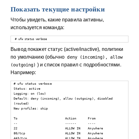
Показать текущие настройки
Чтобы увидеть, какие правила активны,
используется команда:
# ufw status verbose
Вывод покажет статус (active/inactive), политики
по умолчанию (обычно
deny (incoming), allow
) и список правил с подробностями.
(outgoing)
Например:
# ufw status verbose

Status: active

Logging: on (low)

Default: deny (incoming), allow (outgoing), disabled 
(routed)

New profiles: skip

To                         Action      From

--                         ------      ----

22                         ALLOW IN    Anywhere                  

80/tcp                     ALLOW IN    Anywhere                  

443/tcp                    ALLOW IN    Anywhere                  
