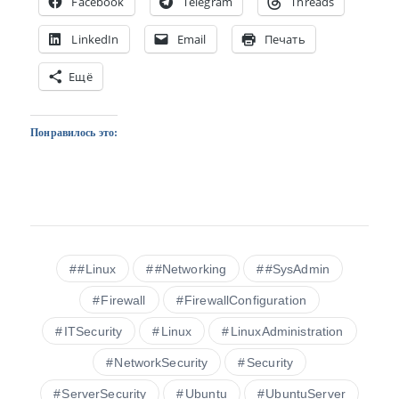
Facebook
Telegram
Threads
LinkedIn
Email
Печать
Ещё
Понравилось это:
#Linux
#Networking
#SysAdmin
Firewall
FirewallConfiguration
ITSecurity
Linux
LinuxAdministration
NetworkSecurity
Security
ServerSecurity
Ubuntu
UbuntuServer