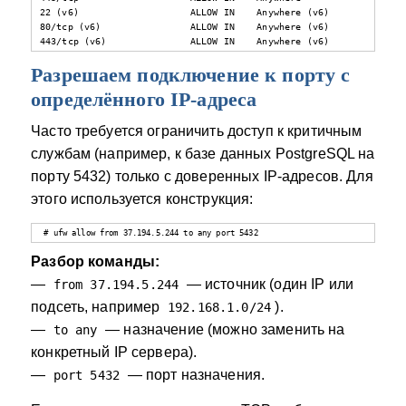
22 (v6)                    ALLOW IN    Anywhere (v6)             

80/tcp (v6)                ALLOW IN    Anywhere (v6)             

443/tcp (v6)               ALLOW IN    Anywhere (v6)
Разрешаем подключение к порту с
определённого IP-адреса
Часто требуется ограничить доступ к критичным
службам (например, к базе данных PostgreSQL на
порту 5432) только с доверенных IP-адресов. Для
этого используется конструкция:
# ufw allow from 37.194.5.244 to any port 5432
Разбор команды:
—
— источник (один IP или
from 37.194.5.244
подсеть, например
).
192.168.1.0/24
—
— назначение (можно заменить на
to any
конкретный IP сервера).
—
— порт назначения.
port 5432