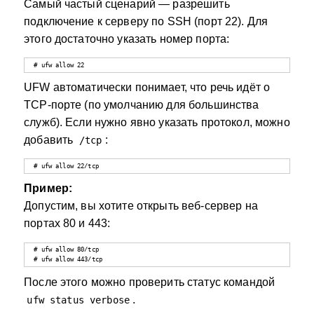
Самый частый сценарий — разрешить
подключение к серверу по SSH (порт 22). Для
этого достаточно указать номер порта:
# ufw allow 22
UFW автоматически понимает, что речь идёт о
TCP-порте (по умолчанию для большинства
служб). Если нужно явно указать протокол, можно
добавить
:
/tcp
# ufw allow 22/tcp
Пример:
Допустим, вы хотите открыть веб-сервер на
портах 80 и 443:
# ufw allow 80/tcp

# ufw allow 443/tcp
После этого можно проверить статус командой
.
ufw status verbose