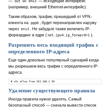
—
— исходящий интерфейс
out on ens3
(например, внешний Ethernet-интерфейс).
Таким образом, трафик, пришедший от VPN-
клиента на
, будет перенаправлен наружу
ppp0
через
. Не забудьте также включить IP-
ens3
форвардинг в ядре (
).
net.ipv4.ip_forward=1
Разрешить весь входящий трафик с
определенного IP-адреса
Еще один довольно популярный сценарий когда
мы разрешаем весь трафик с определенного IP-
адреса.
# ufw allow from 192.168.1.50
Удаление существующего правила
Иногда правила нужно удалять. Самый
безопасный способ — сначала вывести список