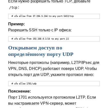
Если нужно разрешить только TCP, добавьте
:
/tcp
# ufw allow from 37.194.5.244 to any port 5432/tcp
Пример:
Разрешить SSH только с IP офиса:
# ufw allow from 192.168.0.1/24 to any port 22
Открываем доступ по
определённому порту UDP
Некоторые протоколы (например, L2TP/IPsec для
VPN, DNS, DHCP) работают поверх UDP. Чтобы
открыть порт для UDP, укажите протокол явно:
# ufw allow 1701/udp
Пояснение:
Порт 1701 используется протоколом L2TP. Если
вы настраиваете VPN-сервер, может