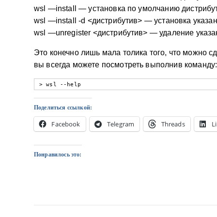
wsl —install — установка по умолчанию дистрибут
wsl —install -d <дистрибутив> — установка указа
wsl —unregister <дистрибутив> — удаление указа
Это конечно лишь мала толика того, что можно с
вы всегда можете посмотреть выполнив команду
> wsl --help
Поделиться ссылкой:
Facebook
Telegram
Threads
L
Понравилось это: