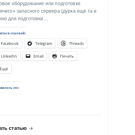
овое оборудование или подготовке
ячего» запасного сервера (дурка еще та и
нно для подготовки…
иться ссылкой:
Facebook
Telegram
Threads
LinkedIn
Email
Печать
Ещё
вилось это:
ать статью