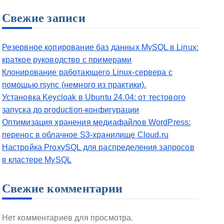
Свежие записи
Резервное копирование баз данных MySQL в Linux:
краткое руководство с примерами
Клонирование работающего Linux-сервера с
помощью rsync (немного из практики).
Установка Keycloak в Ubuntu 24.04: от тестового
запуска до production-конфигурации
Оптимизация хранения медиафайлов WordPress:
перенос в облачное S3-хранилище Cloud.ru
Настройка ProxySQL для распределения запросов
в кластере MySQL
Свежие комментарии
Нет комментариев для просмотра.