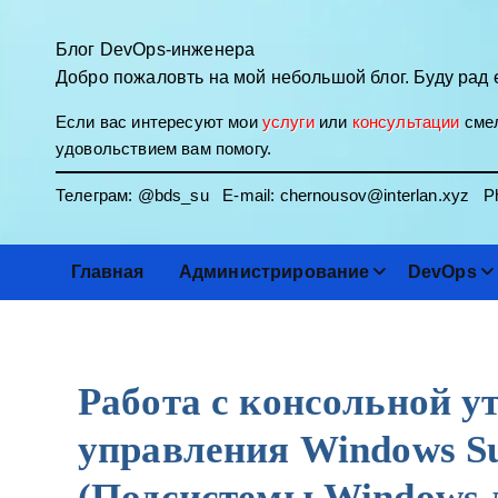
П
е
Блог DevOps-инженера
р
Добро пожаловть на мой небольшой блог. Буду рад 
е
Если вас интересуют мои
услуги
или
консультации
смел
й
удовольствием вам помогу.
т
и
Телеграм:
@bds_su
E-mail:
chernousov@interlan.xyz
Ph
к
с
о
Главная
Администрирование
DevOps
д
е
р
ж
Работа с консольной у
и
м
управления Windows Su
о
м
(Подсистемы Windows д