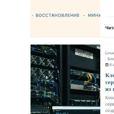
Чит
Linu
,
Бло
6 а
Кл
сер
из 
Клон
серв
созд