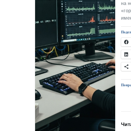
на н
«гор
име
Подел
Понра
Чит