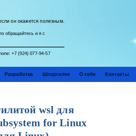
если он окажется полезным.
о обращайтесь и я с
one:
+7 (924) 077-94-57
Разработка
Шпаргалки
О себе
Контакты
тилитой wsl для
bsystem for Linux
ля Linux)