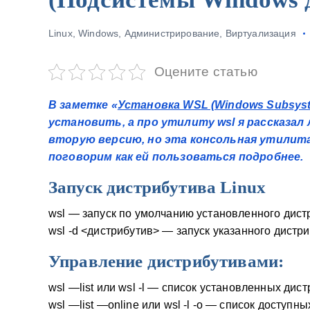
у
Linux
,
Windows
,
Администрирование
,
Виртуализация
Оцените статью
В заметке «
Установка WSL (Windows Subsyste
установить, а про утилиту wsl я рассказал
вторую версию, но эта консольная утилита
поговорим как ей пользоваться подробнее.
Запуск дистрибутива Linux
wsl — запуск по умолчанию установленного дистр
wsl -d <дистрибутив> — запуск указанного дистри
Управление дистрибутивами:
wsl —list или wsl -l — список установленных дис
wsl —list —online или wsl -l -o — список доступны