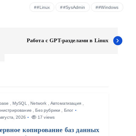
#Linux
#SysAdmin
#Windows
Работа с GPT-разделами в Linux
base
,
MySQL
,
Network
,
Автоматизация
,
нистрирование
,
Без рубрики
,
Блог
вгуста, 2026
17 views
зервное копирование баз данных