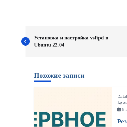
Н
а
Установка и настройка vsftpd в
Ubuntu 22.04
в
и
г
а
Похожие записи
ц
и
Data
я
Адми
п
8 а
о
Ре
з