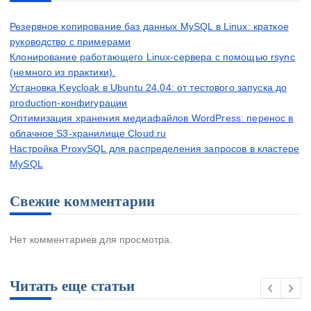
и
я
Резервное копирование баз данных MySQL в Linux: краткое
руководство с примерами
з
Клонирование работающего Linux-сервера с помощью rsync
а
(немного из практики).
п
Установка Keycloak в Ubuntu 24.04: от тестового запуска до
и
production-конфигурации
с
Оптимизация хранения медиафайлов WordPress: перенос в
облачное S3-хранилище Cloud.ru
е
Настройка ProxySQL для распределения запросов в кластере
й
MySQL
Свежие комментарии
Нет комментариев для просмотра.
Читать еще статьи