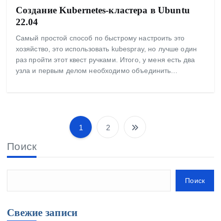
Создание Kubernetes-кластера в Ubuntu
22.04
Самый простой способ по быстрому настроить это
хозяйство, это использовать kubespray, но лучше один
раз пройти этот квест ручками. Итого, у меня есть два
узла и первым делом необходимо объединить…
1
2
П
а
Поиск
г
и
Поиск
н
а
Свежие записи
ц