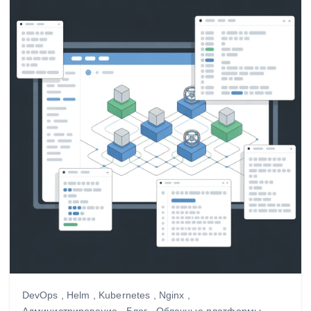
DevOps
,
Helm
,
Kubernetes
,
Nginx
,
Администрирование
,
Блог
,
Облачные платформы
,