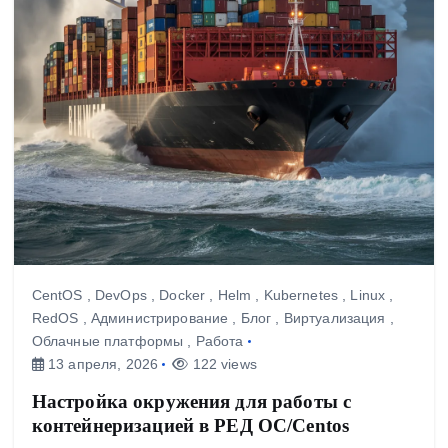
CentOS
,
DevOps
,
Docker
,
Helm
,
Kubernetes
,
Linux
,
RedOS
,
Администрирование
,
Блог
,
Виртуализация
,
Облачные платформы
,
Работа
13 апреля, 2026
122 views
Настройка окружения для работы с
контейнеризацией в РЕД ОС/Centos