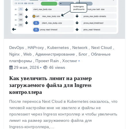
DevOps
,
HAProxy
,
Kubernetes
,
Network
,
Next Cloud
,
Nginx
,
Web
,
Администрирование
,
Блог
,
Облачные
платформы
,
Проект Rain
,
Хостинг
29 мая, 2026
46 views
Как увеличить лимит на размер
загружаемого файла для Ingress
контроллера
После переноса Next Cloud в Kubernetes оказалось, что
типовой настройки мне не хватило и файлы не
пролезают через Ingress контроллер и чтобы увеличить
лимит на размер загружаемого файла для
Ingress‑контроллера,…