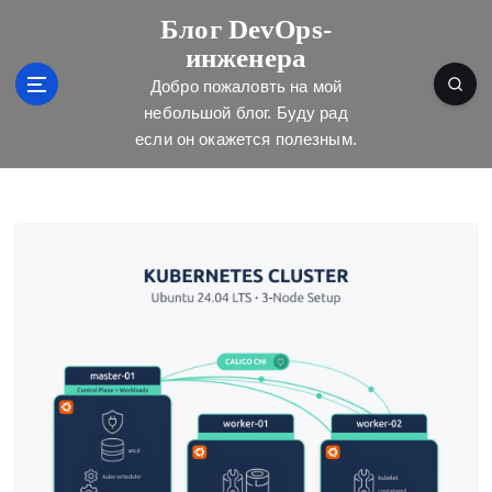
П
Блог DevOps-
е
инженера
р
е
Добро пожаловть на мой
й
небольшой блог. Буду рад
т
если он окажется полезным.
и
к
с
о
д
е
р
ж
и
м
о
м
у