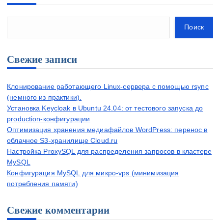
г
и
Поиск
н
а
Свежие записи
ц
и
я
Клонирование работающего Linux-сервера с помощью rsync
(немного из практики).
з
Установка Keycloak в Ubuntu 24.04: от тестового запуска до
а
production-конфигурации
п
Оптимизация хранения медиафайлов WordPress: перенос в
и
облачное S3-хранилище Cloud.ru
с
Настройка ProxySQL для распределения запросов в кластере
MySQL
е
Конфигурация MySQL для микро-vps (минимизация
й
потребления памяти)
Свежие комментарии