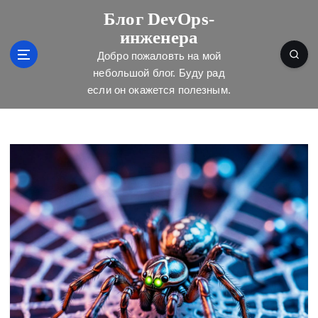
П
Блог DevOps-
е
инженера
р
е
Добро пожаловть на мой
й
небольшой блог. Буду рад
т
если он окажется полезным.
и
к
с
о
д
е
р
ж
и
м
о
м
у