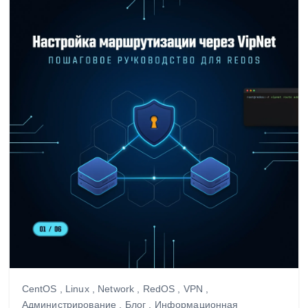
CentOS
,
Linux
,
Network
,
RedOS
,
VPN
,
Администрирование
,
Блог
,
Информационная