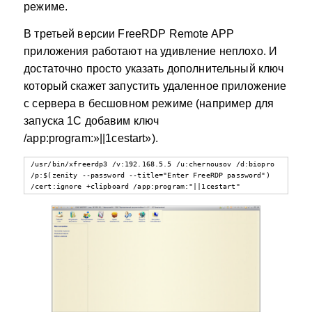
режиме.
В третьей версии FreeRDP Remote APP
приложения работают на удивление неплохо. И
достаточно просто указать дополнительный ключ
который скажет запустить удаленное приложение
с сервера в бесшовном режиме (например для
запуска 1С добавим ключ
/app:program:»||1cestart»).
/usr/bin/xfreerdp3 /v:192.168.5.5 /u:chernousov /d:biopro 
/p:$(zenity --password --title="Enter FreeRDP password") 
/cert:ignore +clipboard /app:program:"||1cestart"