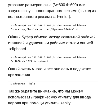
указание размеров окна (/w:800 /h:600) или
запуск сразу в полноэкранном режиме (выход из
полноэкранного режима ctrl+enter).
$ xfreerdp3 /v:192.168.5.100 /u:chernousov /d:biopro 
/drive:tmp,/tmp/ /a:printer,"KyoceraM2040dn" /f
Общий буфер обмена между локальной рабочей
станцией и удаленным рабочим столом опцией
+clipboard.
$ xfreerdp3 /v:192.168.5.100 /u:chernousov /d:biopro 
/w:1600 /h:1024 +clipboard
Опций очень много и все они есть в подсказке
приложения.
$ xfreerdp --help
Так же обратите внимание, что мы можем
использовать графическую утилиту для ввода
пароля при помощи утилиты zenity.