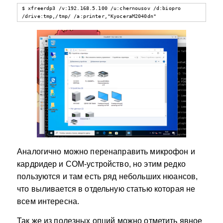
$ xfreerdp3 /v:192.168.5.100 /u:chernousov /d:biopro 
/drive:tmp,/tmp/ /a:printer,"KyoceraM2040dn"
Аналогично можно перенаправить микрофон и
кардридер и COM-устройство, но этим редко
пользуются и там есть ряд небольших нюансов,
что выливается в отдельную статью которая не
всем интересна.
Так же из полезных опций можно отметить явное