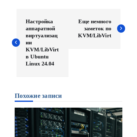
Н
а
Настройка
Еще немного
в
аппаратной
заметок по
виртуализац
KVM/LibVirt
и
ии
г
KVM/LibVirt
а
в Ubuntu
ц
Linux 24.04
и
я
п
о
Похожие записи
з
а
п
и
с