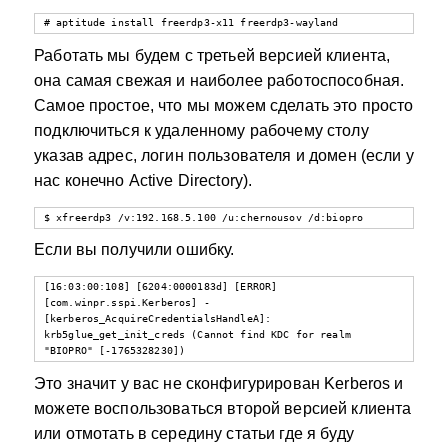
# aptitude install freerdp3-x11 freerdp3-wayland
Работать мы будем с третьей версией клиента,
она самая свежая и наиболее работоспособная.
Самое простое, что мы можем сделать это просто
подключиться к удаленному рабочему столу
указав адрес, логин пользователя и домен (если у
нас конечно Active Directory).
$ xfreerdp3 /v:192.168.5.100 /u:chernousov /d:biopro
Если вы получили ошибку.
[16:03:00:108] [6204:0000183d] [ERROR]
[com.winpr.sspi.Kerberos] - 
[kerberos_AcquireCredentialsHandleA]: 
krb5glue_get_init_creds (Cannot find KDC for realm 
"BIOPRO" [-1765328230])
Это значит у вас не сконфигурирован Kerberos и
можете воспользоваться второй версией клиента
или отмотать в середину статьи где я буду