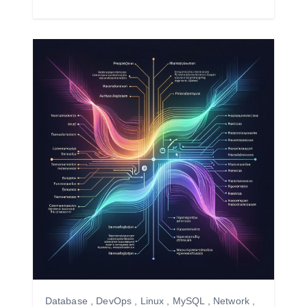
Database
,
DevOps
,
Linux
,
MySQL
,
Network
,