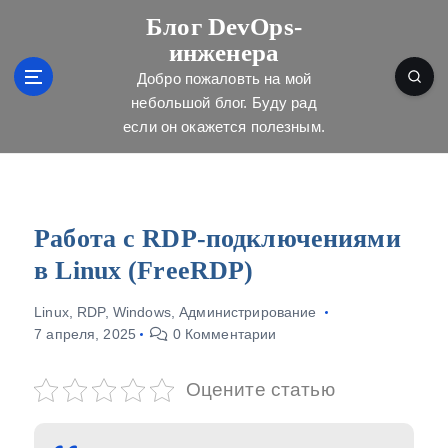
П
Блог DevOps-
е
инженера
р
е
Добро пожаловть на мой
й
небольшой блог. Буду рад
т
если он окажется полезным.
и
к
с
о
д
Работа с RDP-подключениями
е
в Linux (FreeRDP)
р
ж
Linux
,
RDP
,
Windows
,
Администрирование
и
7 апреля, 2025
0 Комментарии
м
о
м
Оцените статью
у