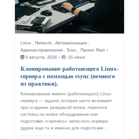
Linux
,
Network
,
Автоматизация
,
Администрирование
,
Блог
,
Проект Rain
6 августа, 2026
16 views
Клонирование работающего Linux-
сервера с помощью rsync (немного
из практики).
Клонирование живого (работающего) Linux-
сервера — задача, которая часто возникает
при создании резервной копии, переносе
системы на новое оборудование или
подготовке «горячего» запасного сервера
(дурка еще та и именно для подготовки…