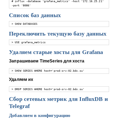
# influx -database 'grafana_metrics' -host '172.16.25.21' 
-port '8086'
Список баз данных
> SHOW DATABASES
Переключить текущую базу данных
> USE grafana_metrics
Удаляем старые хосты для Grafana
Запрашиваем TimeSeries для хоста
> SHOW SERIES WHERE host='prod-srv-02.bds.su'
Удаляем их
> DROP SERIES WHERE host='prod-srv-02.bds.su'
Сбор сетевых метрик для InfluxDB и
Telegraf
Добавляем в конфигурацию