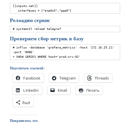
[[inputs.net]]

   interfaces = ["enp0s5","ppp0"]
Релоадим сервис
# systemctl reload telegraf
Проверяем сбор метрик в базу
# influx -database 'grafana_metrics' -host '172.16.25.21' 
-port '8086'

> SHOW SERIES WHERE host='prod-srv-02'
Поделиться ссылкой:
Facebook
Telegram
Threads
LinkedIn
Email
Печать
Ещё
Понравилось это: