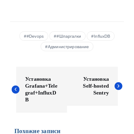
#Devops
#Шпаргалки
InfluxDB
Администрирование
Н
а
Установка
Установка
в
Grafana+Tele
Self-hosted
graf+InfluxD
Sentry
и
B
г
а
ц
и
Похожие записи