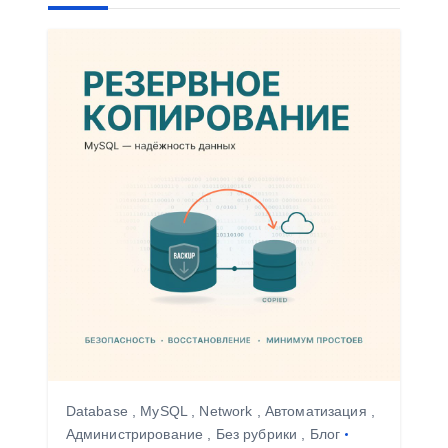
я
п
о
з
а
п
и
с
я
м
Database
,
MySQL
,
Network
,
Автоматизация
,
Администрирование
,
Без рубрики
,
Блог