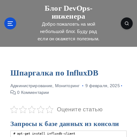
П
Блог DevOps-
е
инженера
р
е
Добро пожаловть на мой
й
небольшой блог. Буду рад
т
если он окажется полезным.
и
к
с
о
д
Шпаргалка по InfluxDB
е
р
Администрирование
,
Мониторинг
9 февраля, 2025
ж
0 Комментарии
и
м
Оцените статью
о
м
Запросы к базе данных из консоли
у
# apt-get install influxdb-client
