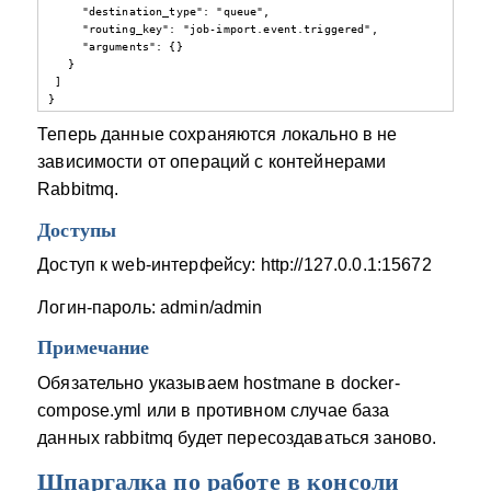
     "destination_type": "queue",

     "routing_key": "job-import.event.triggered",

     "arguments": {}

   }

 ]

}
Теперь данные сохраняются локально в не
зависимости от операций с контейнерами
Rabbitmq.
Доступы
Доступ к web-интерфейсу: http://127.0.0.1:15672
Логин-пароль: admin/admin
Примечание
Обязательно указываем hostmane в docker-
compose.yml или в противном случае база
данных rabbitmq будет пересоздаваться заново.
Шпаргалка по работе в консоли