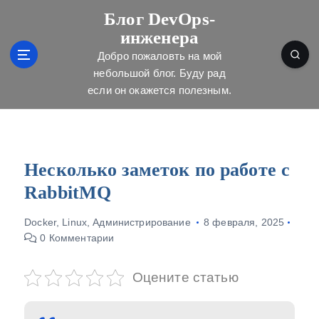
П
Блог DevOps-
е
инженера
р
е
Добро пожаловть на мой
й
небольшой блог. Буду рад
т
если он окажется полезным.
и
к
с
о
д
Несколько заметок по работе с
е
RabbitMQ
р
ж
Docker
,
Linux
,
Администрирование
8 февраля, 2025
и
0 Комментарии
м
о
м
Оцените статью
у