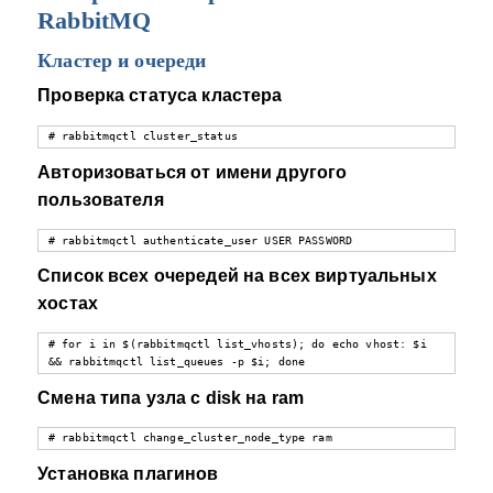
RabbitMQ
Кластер и очереди
Проверка статуса кластера
# rabbitmqctl cluster_status
Авторизоваться от имени другого
пользователя
# rabbitmqctl authenticate_user USER PASSWORD
Список всех очередей на всех виртуальных
хостах
# for i in $(rabbitmqctl list_vhosts); do echo vhost: $i 
&& rabbitmqctl list_queues -p $i; done
Смена типа узла с disk на ram
# rabbitmqctl change_cluster_node_type ram
Установка плагинов