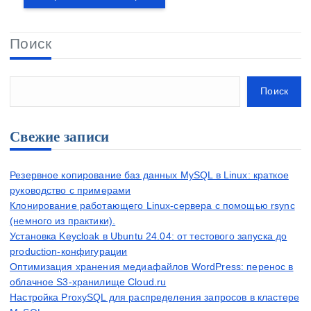
Поиск
Поиск
Свежие записи
Резервное копирование баз данных MySQL в Linux: краткое
руководство с примерами
Клонирование работающего Linux-сервера с помощью rsync
(немного из практики).
Установка Keycloak в Ubuntu 24.04: от тестового запуска до
production-конфигурации
Оптимизация хранения медиафайлов WordPress: перенос в
облачное S3-хранилище Cloud.ru
Настройка ProxySQL для распределения запросов в кластере