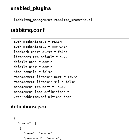
enabled_plugins
[rabbitmq_management,rabbitmq_prometheus]
rabbitmq.conf
auth_mechanisms.1 = PLAIN

auth_mechanisms.2 = AMQPLAIN

loopback_users.guest = false

listeners.tcp.default = 5672

default_pass = admin

default_user = admin

hipe_compile = false

#management.listener.port = 15672

#management.listener.ssl = false

management.tcp.port = 15672

management.load_definitions = 
/etc/rabbitmq/definitions.json
definitions.json
{

  "users": [

   {

     "name": "admin",

     "password": "admin",
