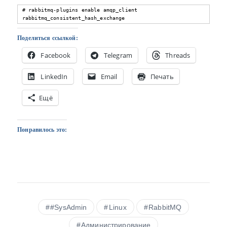
# rabbitmq-plugins enable amqp_client 
rabbitmq_consistent_hash_exchange
Поделиться ссылкой:
Facebook
Telegram
Threads
LinkedIn
Email
Печать
Ещё
Понравилось это:
#SysAdmin
Linux
RabbitMQ
Администрирование