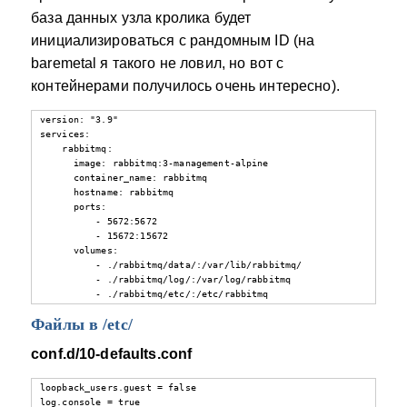
база данных узла кролика будет
инициализироваться с рандомным ID (на
baremetal я такого не ловил, но вот с
контейнерами получилось очень интересно).
version: "3.9"

services:

    rabbitmq:

      image: rabbitmq:3-management-alpine

      container_name: rabbitmq

      hostname: rabbitmq

      ports:

          - 5672:5672

          - 15672:15672

      volumes:

          - ./rabbitmq/data/:/var/lib/rabbitmq/

          - ./rabbitmq/log/:/var/log/rabbitmq

          - ./rabbitmq/etc/:/etc/rabbitmq
Файлы в /etc/
conf.d/10-defaults.conf
loopback_users.guest = false

log.console = true