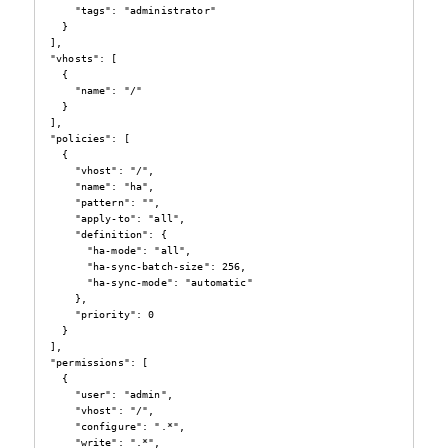
     "tags": "administrator"

   }

 ],

 "vhosts": [

   {

     "name": "/"

   }

 ],

 "policies": [

   {

     "vhost": "/",

     "name": "ha",

     "pattern": "",

     "apply-to": "all",

     "definition": {

       "ha-mode": "all",

       "ha-sync-batch-size": 256,

       "ha-sync-mode": "automatic"

     },

     "priority": 0

   }

 ],

 "permissions": [

   {

     "user": "admin",

     "vhost": "/",

     "configure": ".*",

     "write": ".*",
