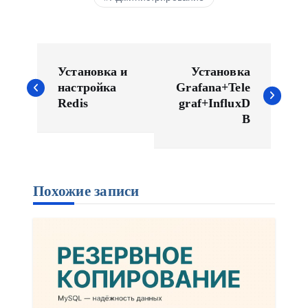
Н
а
Установка и
Установка
в
настройка
Grafana+Tele
Redis
graf+InfluxD
и
B
г
а
ц
и
Похожие записи
я
п
о
з
а
п