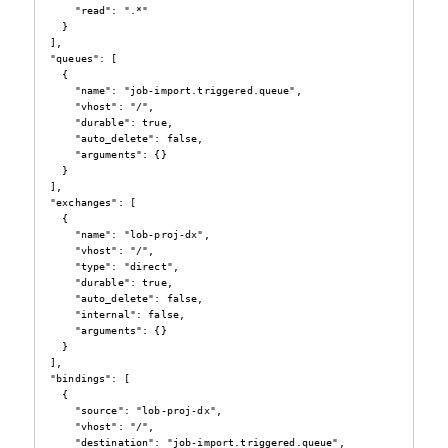
     "read": ".*"

   }

 ],

 "queues": [

   {

     "name": "job-import.triggered.queue",

     "vhost": "/",

     "durable": true,

     "auto_delete": false,

     "arguments": {}

   }

 ],

 "exchanges": [

   {

     "name": "lob-proj-dx",

     "vhost": "/",

     "type": "direct",

     "durable": true,

     "auto_delete": false,

     "internal": false,

     "arguments": {}

   }

 ],

 "bindings": [

   {

     "source": "lob-proj-dx",

     "vhost": "/",

     "destination": "job-import.triggered.queue",
