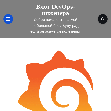
П
Блог DevOps-
е
инженера
р
е
Добро пожаловть на мой
й
небольшой блог. Буду рад
т
если он окажется полезным.
и
к
с
о
д
е
р
ж
и
м
о
м
у