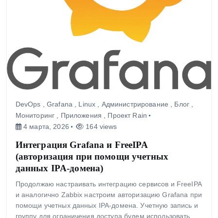
DevOps
,
Grafana
,
Linux
,
Администрирование
,
Блог
,
Мониторинг
,
Приложения
,
Проект Rain
4 марта, 2026
164 views
Интеграция Grafana и FreeIPA
(авторизация при помощи учетных
данных IPA-домена)
Продолжаю настраивать интеграцию сервисов и FreeIPA
и аналогично Zabbix настроим авторизацию Grafana при
помощи учетных данных IPA-домена. Учетную запись и
группу для ограничения доступа будем использовать