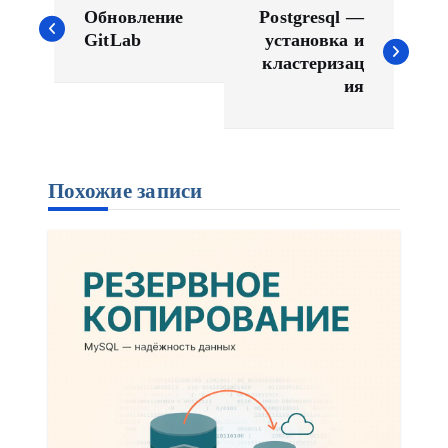
а
Обновление
Postgresql —
в
GitLab
установка и
кластеризац
и
ия
г
а
ц
и
Похожие записи
я
п
о
з
а
п
и
с
я
м