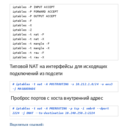
iptables -P INPUT ACCEPT

iptables -P FORWARD ACCEPT

iptables -P OUTPUT ACCEPT

iptables -F

iptables -X

iptables -Z

iptables -t nat -F

iptables -t nat -X

iptables -t mangle -F

iptables -t mangle -X

iptables -t raw -F

iptables -t raw -X
Типовой NAT на интерфейсы для исходящих
подключений из подсети
# iptables -t nat -A POSTROUTING -s 10.212.1.0/24 -o ens3 
-j MASQUERADE
Проброс портов с хоста внутренний адрес
# iptables -t nat -A PREROUTING -p tcp -i vmbr0 --dport 
2224 -j DNAT --to-destination 10.240.250.2:2224
Поделиться ссылкой: