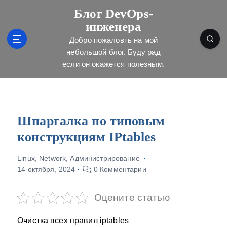
П
Блог DevOps-
е
инженера
р
е
Добро пожаловть на мой
й
небольшой блог. Буду рад
т
если он окажется полезным.
и
к
с
о
д
Шпаргалка по типовым
е
конструкциям IPtables
р
ж
Linux
,
Network
,
Администрирование
и
14 октября, 2024
0 Комментарии
м
о
м
Оцените статью
у
Очистка всех правил iptables