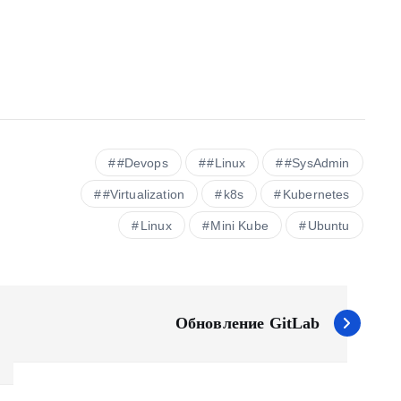
#Devops
#Linux
#SysAdmin
#Virtualization
k8s
Kubernetes
Linux
Mini Kube
Ubuntu
Обновление GitLab