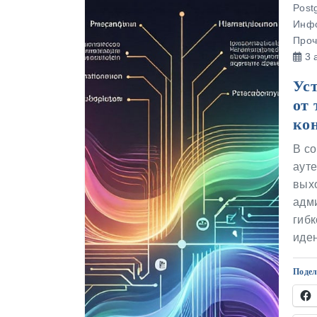
Post
Инфо
Проч
3 а
Уст
от 
ко
В с
аут
выхо
адм
гиб
иде
Подел