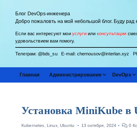
П
е
Блог DevOps-инженера
р
Добро пожаловть на мой небольшой блог. Буду рад 
е
Если вас интересуют мои
услуги
или
консультации
смел
й
удовольствием вам помогу.
т
и
Телеграм:
@bds_su
E-mail:
chernousov@interlan.xyz
Ph
к
с
о
Главная
Администрирование
DevOps
д
е
р
ж
Установка MiniKube в 
и
м
Kubernetes
,
Linux
,
Ubuntu
13 октября, 2024
0 К
о
м