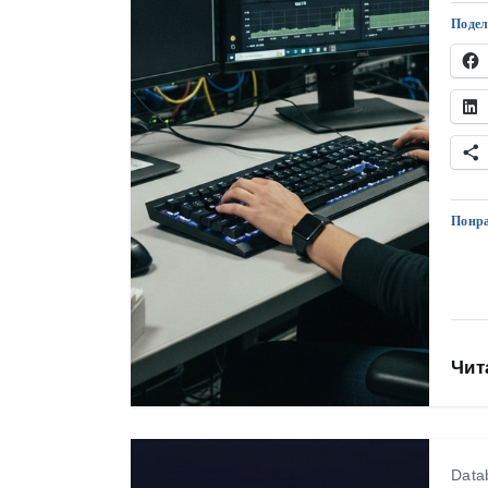
Подел
Понра
Чит
Data