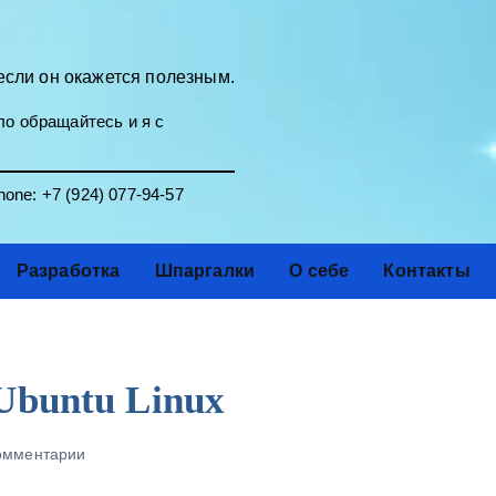
если он окажется полезным.
о обращайтесь и я с
one:
+7 (924) 077-94-57
Разработка
Шпаргалки
О себе
Контакты
Ubuntu Linux
омментарии