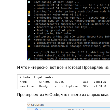
И что интересно, вот все и готово! Проверяем из
$ kubectl get nodes

NAME       STATUS   ROLES           AGE   VERSION

minikube   Ready    control-plane   92s   v1.31.0
Проверяем из VsCode, что ничего из старых клас