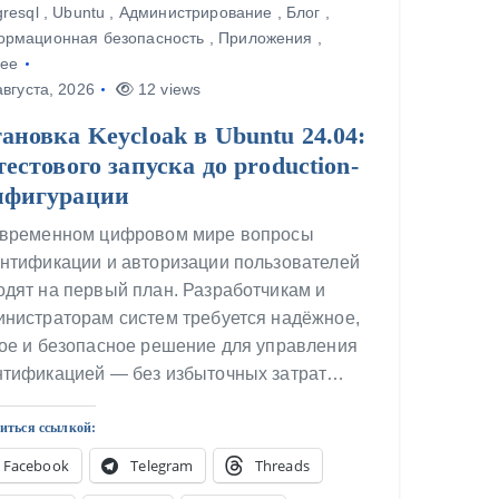
gresql
,
Ubuntu
,
Администрирование
,
Блог
,
рмационная безопасность
,
Приложения
,
ее
вгуста, 2026
12 views
ановка Keycloak в Ubuntu 24.04:
тестового запуска до production-
нфигурации
овременном цифровом мире вопросы
ентификации и авторизации пользователей
дят на первый план. Разработчикам и
инистраторам систем требуется надёжное,
кое и безопасное решение для управления
нтификацией — без избыточных затрат…
иться ссылкой:
Facebook
Telegram
Threads