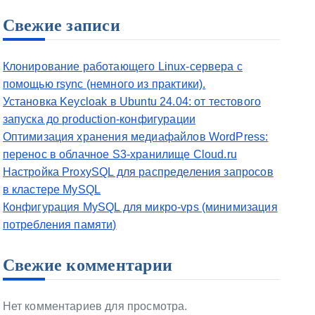
Свежие записи
Клонирование работающего Linux-сервера с
помощью rsync (немного из практики).
Установка Keycloak в Ubuntu 24.04: от тестового
запуска до production-конфигурации
Оптимизация хранения медиафайлов WordPress:
перенос в облачное S3-хранилище Cloud.ru
Настройка ProxySQL для распределения запросов
в кластере MySQL
Конфигурация MySQL для микро-vps (минимизация
потребления памяти)
Свежие комментарии
Нет комментариев для просмотра.