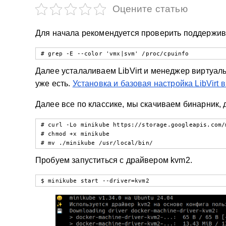
у
Оцените статью
Для начала рекомендуется проверить поддержив
# grep -E --color 'vmx|svm' /proc/cpuinfo
Далее усталаливаем LibVirt и менеджер виртуаль
уже есть.
Установка и базовая настройка LibVirt в
Далее все по классике, мы скачиваем бинарник, д
# curl -Lo minikube https://storage.googleapis.com/
# chmod +x minikube

# mv ./minikube /usr/local/bin/
Пробуем запуститься с драйвером kvm2.
$ minikube start --driver=kvm2