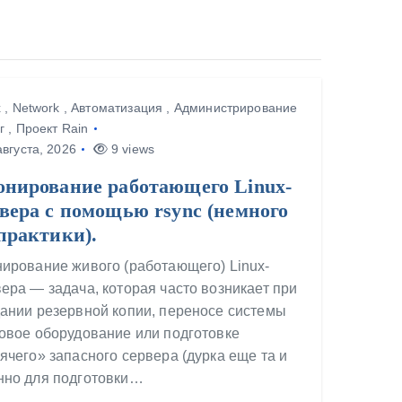
x
,
Network
,
Автоматизация
,
Администрирование
г
,
Проект Rain
вгуста, 2026
9 views
онирование работающего Linux-
вера с помощью rsync (немного
практики).
ирование живого (работающего) Linux-
ера — задача, которая часто возникает при
ании резервной копии, переносе системы
овое оборудование или подготовке
ячего» запасного сервера (дурка еще та и
нно для подготовки…