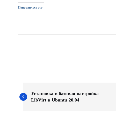
Понравилось это:
Н
а
Установка и базовая настройка
LibVirt в Ubuntu 20.04
в
и