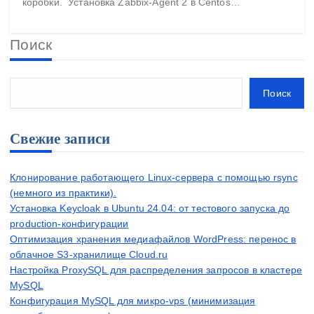
коробки. Установка Zabbix-Agent 2 в Centos…
Поиск
Поиск
Свежие записи
Клонирование работающего Linux-сервера с помощью rsync
(немного из практики).
Установка Keycloak в Ubuntu 24.04: от тестового запуска до
production-конфигурации
Оптимизация хранения медиафайлов WordPress: перенос в
облачное S3-хранилище Cloud.ru
Настройка ProxySQL для распределения запросов в кластере
MySQL
Конфигурация MySQL для микро-vps (минимизация