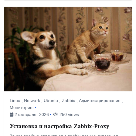
Linux
,
Network
,
Ubuntu
,
Zabbix
,
Администрирование
,
Мониторинг
2 февраля, 2026
250 views
Установка и настройка Zabbix-Proxy
Зачем вообще связывться с zabbix-proxy и тут может