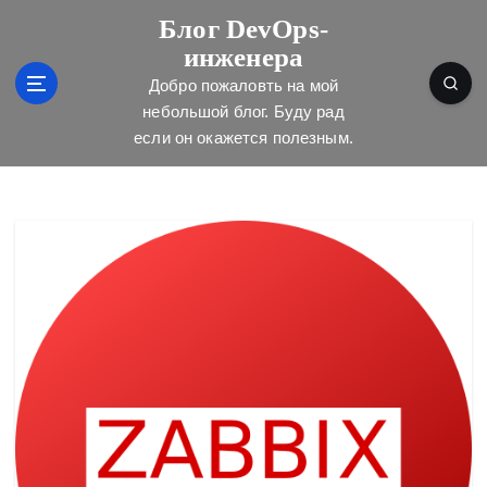
П
Блог DevOps-
е
инженера
р
е
Добро пожаловть на мой
й
небольшой блог. Буду рад
т
если он окажется полезным.
и
к
с
о
д
е
р
ж
и
м
о
м
у