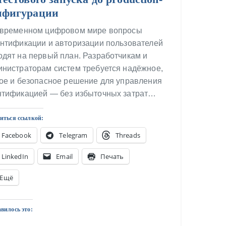
нфигурации
овременном цифровом мире вопросы
ентификации и авторизации пользователей
дят на первый план. Разработчикам и
инистраторам систем требуется надёжное,
кое и безопасное решение для управления
нтификацией — без избыточных затрат…
иться ссылкой:
Facebook
Telegram
Threads
LinkedIn
Email
Печать
Ещё
вилось это: