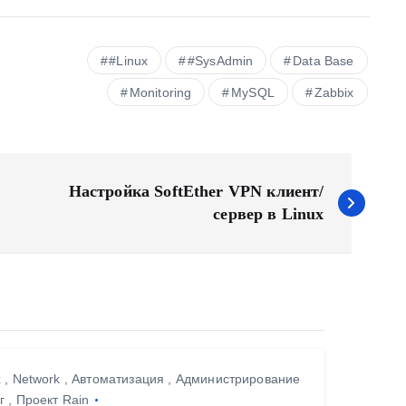
#Linux
#SysAdmin
Data Base
Monitoring
MySQL
Zabbix
Настройка SoftEther VPN клиент/
сервер в Linux
x
,
Network
,
Автоматизация
,
Администрирование
г
,
Проект Rain