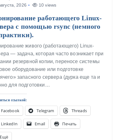
вгуста, 2026
10 views
онирование работающего Linux-
вера с помощью rsync (немного
практики).
ирование живого (работающего) Linux-
ера — задача, которая часто возникает при
ании резервной копии, переносе системы
овое оборудование или подготовке
ячего» запасного сервера (дурка еще та и
нно для подготовки…
иться ссылкой:
Facebook
Telegram
Threads
LinkedIn
Email
Печать
Ещё