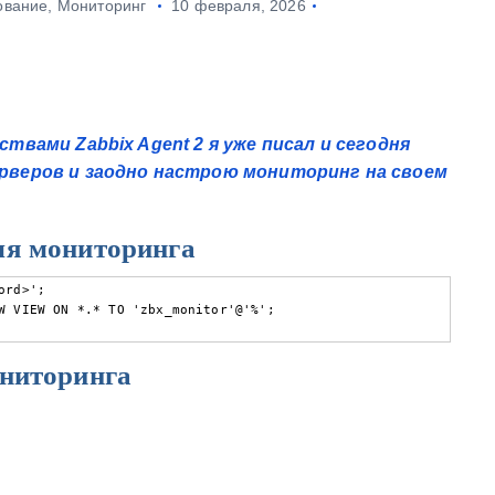
ование
,
Мониторинг
10 февраля, 2026
вами Zabbix Agent 2 я уже писал и сегодня
веров и заодно настрою мониторинг на своем
ля мониторинга
rd>';

W VIEW ON *.* TO 'zbx_monitor'@'%';

ониторинга