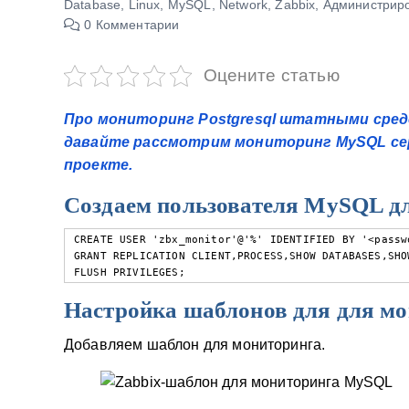
Database
,
Linux
,
MySQL
,
Network
,
Zabbix
,
Администрир
у
0 Комментарии
Оцените статью
Про мониторинг Postgresql штатными средст
давайте рассмотрим мониторинг MySQL сер
проекте.
Создаем пользователя MySQL д
CREATE USER 'zbx_monitor'@'%' IDENTIFIED BY '<passwo
GRANT REPLICATION CLIENT,PROCESS,SHOW DATABASES,SHO
FLUSH PRIVILEGES;
Настройка шаблонов для для м
Добавляем шаблон для мониторинга.