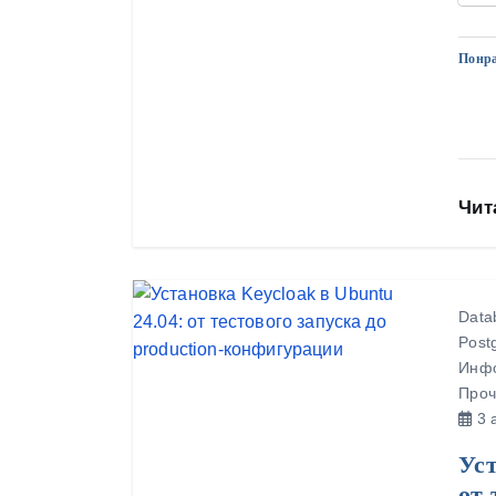
Понра
Чит
Data
Post
Инфо
Проч
3 а
Уст
от 