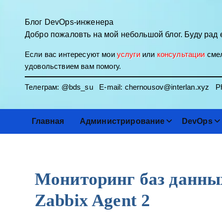
П
е
Блог DevOps-инженера
р
Добро пожаловть на мой небольшой блог. Буду рад 
е
Если вас интересуют мои
услуги
или
консультации
смел
й
удовольствием вам помогу.
т
и
Телеграм:
@bds_su
E-mail:
chernousov@interlan.xyz
Ph
к
с
о
Главная
Администрирование
DevOps
д
е
р
ж
Мониторинг баз данн
и
м
Zabbix Agent 2
о
м