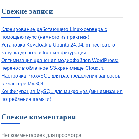
Свежие записи
Клонирование работающего Linux-сервера с
помощью rsync (немного из практики).
Установка Keycloak в Ubuntu 24.04: от тестового
запуска до production-конфигурации
Оптимизация хранения медиафайлов WordPress:
перенос в облачное S3-хранилище Cloud.ru
Настройка ProxySQL для распределения запросов
в кластере MySQL
Конфигурация MySQL для микро-vps (минимизация
потребления памяти)
Свежие комментарии
Нет комментариев для просмотра.