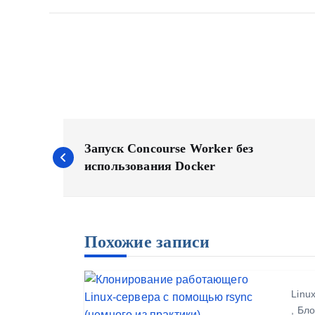
Н
а
Запуск Concourse Worker без
использования Docker
в
и
г
а
Похожие записи
ц
и
Linu
я
,
Бло