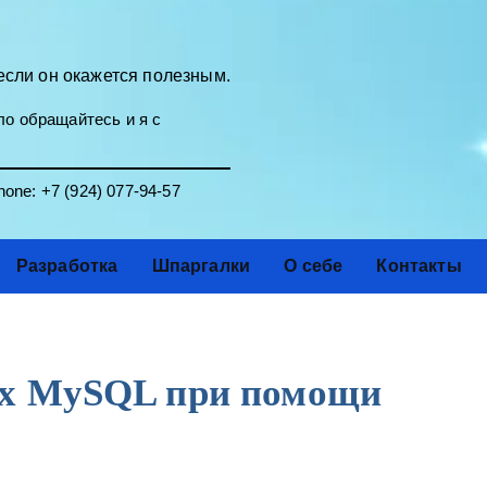
если он окажется полезным.
о обращайтесь и я с
one:
+7 (924) 077-94-57
Разработка
Шпаргалки
О себе
Контакты
ых MySQL при помощи