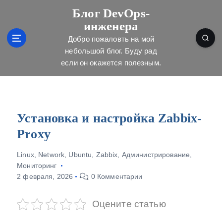
П
Блог DevOps-
е
инженера
р
е
Добро пожаловть на мой
й
небольшой блог. Буду рад
т
если он окажется полезным.
и
к
с
о
д
Установка и настройка Zabbix-
е
Proxy
р
ж
Linux
,
Network
,
Ubuntu
,
Zabbix
,
Администрирование
,
и
Мониторинг
м
2 февраля, 2026
0 Комментарии
о
м
у
Оцените статью