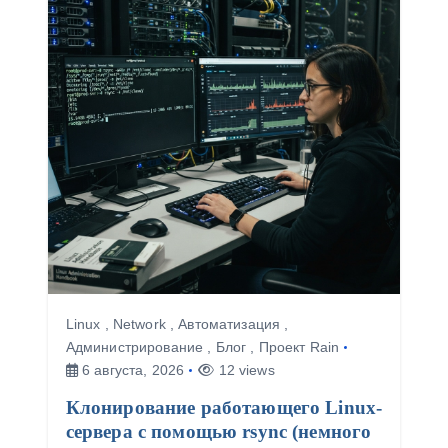
а
п
и
с
я
м
Linux
,
Network
,
Автоматизация
,
Администрирование
,
Блог
,
Проект Rain
6 августа, 2026
12 views
Клонирование работающего Linux-
сервера с помощью rsync (немного