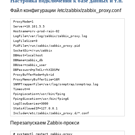
Настройка подключения к базе данных и т.п.
Файл конфигурации /etc/zabbix/zabbix_proxy.conf
ProxyMode=1

Server=10.101.5.5

Hostname=srv-prod-rain-02

LogFile=/var/log/zabbix/zabbix_proxy.log

LogFileSize=0

PidFile=/run/zabbix/zabbix_proxy.pid

SocketDir=/run/zabbix

DBHost=localhost

DBName=zabbix_db

DBUser=zabbix_user

DBPassword=pTmCLrrhXIDSPW

ProxyBufferMode=hybrid

ProxyMemoryBufferSize=16M

SNMPTrapperFile=/var/log/snmptrap/snmptrap.log

Timeout=4

FpingLocation=/usr/bin/fping

Fping6Location=/usr/bin/fping6

LogSlowQueries=3000

StatsAllowedIP=127.0.0.1

Include=/etc/zabbix/zabbix_proxy.d/*.conf
Перезапускаем Zabbix-прокси
# systemctl restart zabbix-proxy