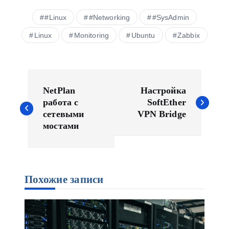
#Linux
#Networking
#SysAdmin
Linux
Monitoring
Ubuntu
Zabbix
Н
а
NetPlan
Настройка
в
работа с
SoftEther
сетевыми
VPN Bridge
и
мостами
г
а
ц
и
Похожие записи
я
п
о
з