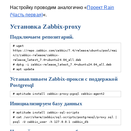
Настройку проводим аналогично «
Проект Rain
(Часть первая)
«.
Установка Zabbix-proxy
Подключаем репозитарий.
# wget 
https://repo.zabbix.com/zabbix/7.4/release/ubuntu/pool/mai
n/z/zabbix-release/zabbix-
release_latest_7.4+ubuntu24.04_all.deb

# dpkg -i zabbix-release_latest_7.4+ubuntu24.04_all.deb

# apt update
Устанавливаем Zabbix-прокси с поддержкой
Postgresql
# aptitude install zabbix-proxy-pgsql zabbix-agent2
Инициализируем базу данных
# aptitude install zabbix-sql-scripts

# cat /usr/share/zabbix/sql-scripts/postgresql/proxy.sql | 
psql -U zabbix_user -h 127.0.0.1 zabbix_db