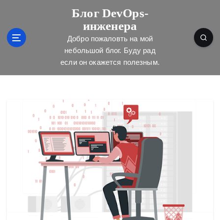
П
Блог DevOps-
е
инженера
р
е
Добро пожаловть на мой
й
небольшой блог. Буду рад
т
если он окажется полезным.
и
к
с
о
д
е
р
ж
и
м
о
м
у