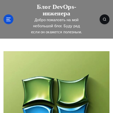
П
Блог DevOps-
е
инженера
р
е
Добро пожаловть на мой
й
небольшой блог. Буду рад
т
если он окажется полезным.
и
к
с
о
д
е
р
ж
и
м
о
м
у