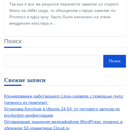
Так-как я все же решился перенести заметки со старого
блога на xWiki сюда, то объединим старые заметки по
Proxmox в одну кучу. Часть было написано на этапе
внедрения кластера и…
Поиск
Поиск
Свежие записи
Клонирование работающего Linux-сервера с помощью rsync
(немного из практики).
Установка Keycloak в Ubuntu 24.04: от тестового запуска до
production-конфигурации
Оптимизация хранения медиафайлов WordPress: перенос в
облачное S3-хранилище Cloud.ru