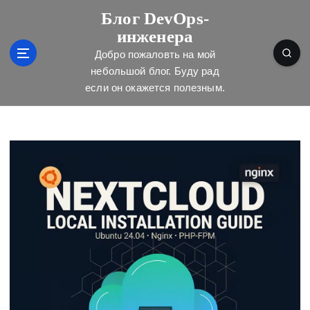
П
Блог DevOps-
е
инженера
р
е
Добро пожаловть на мой
й
небольшой блог. Буду рад
т
если он окажется полезным.
и
к
с
о
д
е
р
ж
и
м
о
м
у