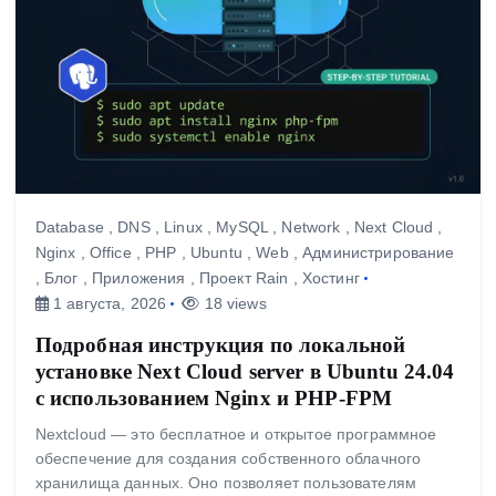
Database
,
DNS
,
Linux
,
MySQL
,
Network
,
Next Cloud
,
Nginx
,
Office
,
PHP
,
Ubuntu
,
Web
,
Администрирование
,
Блог
,
Приложения
,
Проект Rain
,
Хостинг
1 августа, 2026
18 views
Подробная инструкция по локальной
установке Next Cloud server в Ubuntu 24.04
с использованием Nginx и PHP-FPM
Nextcloud — это бесплатное и открытое программное
обеспечение для создания собственного облачного
хранилища данных. Оно позволяет пользователям