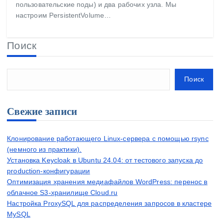
пользовательские поды) и два рабочих узла. Мы
настроим PersistentVolume…
Поиск
Поиск
Свежие записи
Клонирование работающего Linux-сервера с помощью rsync
(немного из практики).
Установка Keycloak в Ubuntu 24.04: от тестового запуска до
production-конфигурации
Оптимизация хранения медиафайлов WordPress: перенос в
облачное S3-хранилище Cloud.ru
Настройка ProxySQL для распределения запросов в кластере
MySQL