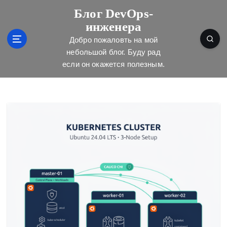
П
Блог DevOps-
е
инженера
р
е
Добро пожаловть на мой
й
небольшой блог. Буду рад
т
если он окажется полезным.
и
к
с
о
д
е
р
ж
и
м
о
м
у