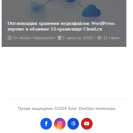
ordPress:
Настройка ProxySQL для распределени
d.ru
в кластере MySQL
11 views
От
Антон Черноусов
2 августа, 2026
Права защищены ©2026 Блог DevOps-инженера