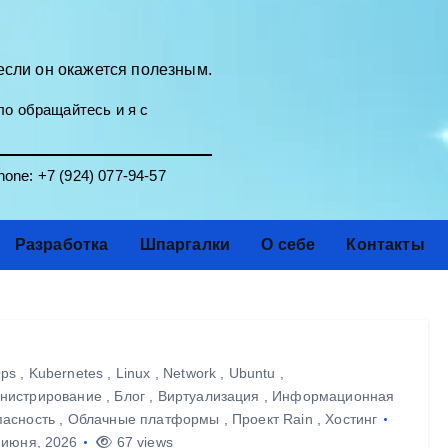
если он окажется полезным.
о обращайтесь и я с
one:
+7 (924) 077-94-57
Разработка
Шпаргалки
О себе
Контакты
ps
,
Kubernetes
,
Linux
,
Network
,
Ubuntu
,
нистрирование
,
Блог
,
Виртуализация
,
Информационная
пасность
,
Облачные платформы
,
Проект Rain
,
Хостинг
июня, 2026
67 views