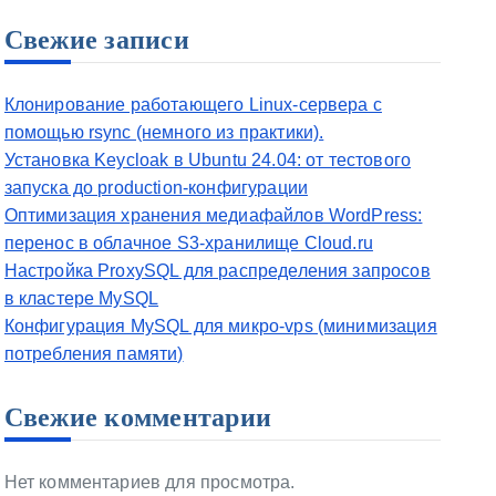
Свежие записи
Клонирование работающего Linux-сервера с
помощью rsync (немного из практики).
Установка Keycloak в Ubuntu 24.04: от тестового
запуска до production-конфигурации
Оптимизация хранения медиафайлов WordPress:
перенос в облачное S3-хранилище Cloud.ru
Настройка ProxySQL для распределения запросов
в кластере MySQL
Конфигурация MySQL для микро-vps (минимизация
потребления памяти)
Свежие комментарии
Нет комментариев для просмотра.