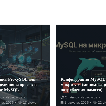
йка ProxySQL для
Конфигурация MySQL
деления запросов в
микро-vps (минимизац
ре MySQL
потребления памяти)
тон Черноусов
От
Антон Черноусов
ста, 2026
17 views
1 августа, 2026
22 vi