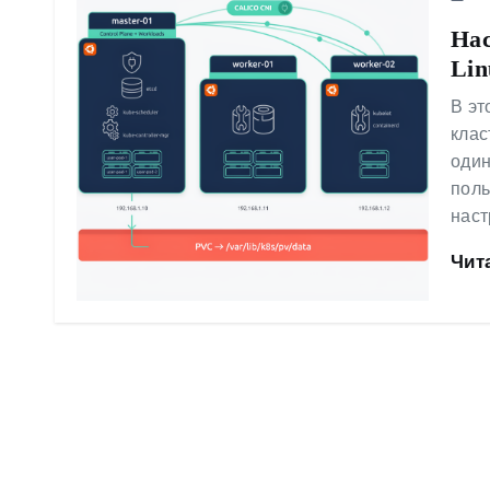
у
Нас
Lin
В эт
клас
один
поль
наст
Чит