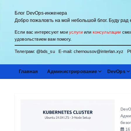
П
е
Блог DevOps-инженера
р
Добро пожаловть на мой небольшой блог. Буду рад 
е
Если вас интересуют мои
услуги
или
консультации
смел
й
удовольствием вам помогу.
т
и
Телеграм:
@bds_su
E-mail:
chernousov@interlan.xyz
Ph
к
с
о
Главная
Администрирование
DevOps
д
е
р
ж
и
DevO
м
Адми
о
безо
м
16 