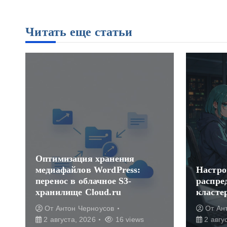
Читать еще статьи
Оптимизация хранения
медиафайлов WordPress:
Настро
о
перенос в облачное S3-
распре
хранилище Cloud.ru
класте
От
Антон Черноусов
От
Ан
2 августа, 2026
16 views
2 авгу