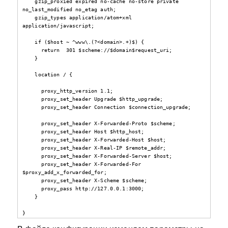
    gzip_proxied expired no-cache no-store private 
no_last_modified no_etag auth;

    gzip_types application/atom+xml 
application/javascript;

    if ($host ~ ^www\.(?<domain>.+)$) {

      return  301 $scheme://$domain$request_uri;

    }

    location / {

      proxy_http_version 1.1;

      proxy_set_header Upgrade $http_upgrade;

      proxy_set_header Connection $connection_upgrade;

      proxy_set_header X-Forwarded-Proto $scheme;

      proxy_set_header Host $http_host;

      proxy_set_header X-Forwarded-Host $host;

      proxy_set_header X-Real-IP $remote_addr;

      proxy_set_header X-Forwarded-Server $host;

      proxy_set_header X-Forwarded-For 
$proxy_add_x_forwarded_for;

      proxy_set_header X-Scheme $scheme;

      proxy_pass http://127.0.0.1:3000;

    }

}