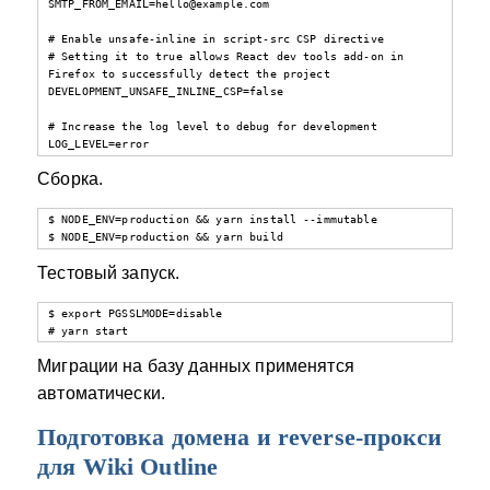
SMTP_FROM_EMAIL=hello@example.com

# Enable unsafe-inline in script-src CSP directive

# Setting it to true allows React dev tools add-on in 
Firefox to successfully detect the project

DEVELOPMENT_UNSAFE_INLINE_CSP=false

# Increase the log level to debug for development

LOG_LEVEL=error
Сборка.
$ NODE_ENV=production && yarn install --immutable

$ NODE_ENV=production && yarn build
Тестовый запуск.
$ export PGSSLMODE=disable

# yarn start
Миграции на базу данных применятся
автоматически.
Подготовка домена и reverse-прокси
для Wiki Outline