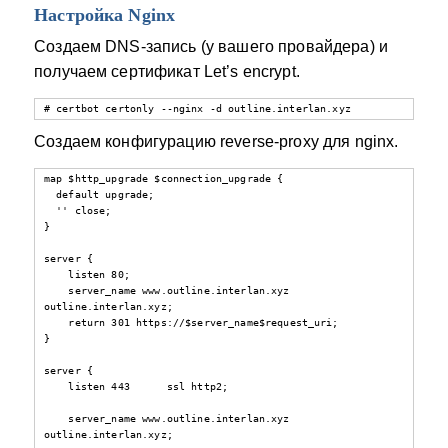
Настройка Nginx
Создаем DNS-запись (у вашего провайдера) и
получаем сертификат Let’s encrypt.
# certbot certonly --nginx -d outline.interlan.xyz
Создаем конфигурацию reverse-proxy для nginx.
map $http_upgrade $connection_upgrade {

  default upgrade;

  '' close;

}

server {

    listen 80;

    server_name www.outline.interlan.xyz 
outline.interlan.xyz;

    return 301 https://$server_name$request_uri;

}

server {

    listen 443      ssl http2;

    server_name www.outline.interlan.xyz 
outline.interlan.xyz;
