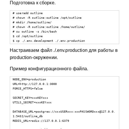
Подготовка к сборке.
# useradd outline

# chown -R outline:outline /opt/outline

# mkdir /home/outline/

# chown -R outline:outline /home/outline/

# su outline -s /bin/bash

$ cd /opt/outline

$ cp ./.env.development ./.env.production
Настраиваем файл ./.env.production для работы в
production-окружении.
Пример конфигурационного файла.
NODE_ENV=production

URL=http://127.0.0.1:3000

FORCE_HTTPS=false

SECRET_KEY=xxxKEYxxx

UTILS_SECRET=xxxKEYxxx

DATABASE_URL=postgres://xxxUSERxxx:xxxPASSWORDxxx@127.0.0.
1:5432/outline_db

REDIS_URL=redis://127.0.0.1:6379
