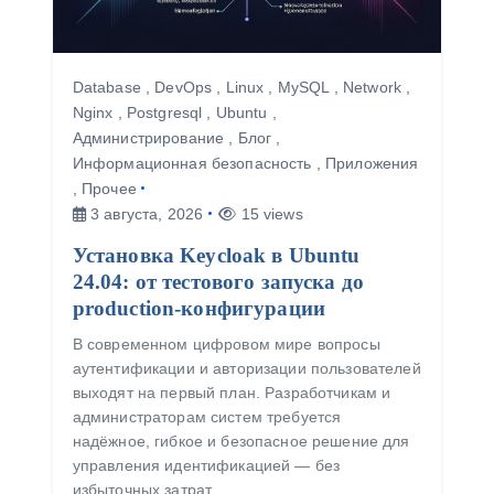
Database
,
DevOps
,
Linux
,
MySQL
,
Network
,
Nginx
,
Postgresql
,
Ubuntu
,
Администрирование
,
Блог
,
Информационная безопасность
,
Приложения
,
Прочее
3 августа, 2026
15 views
Установка Keycloak в Ubuntu
24.04: от тестового запуска до
production-конфигурации
В современном цифровом мире вопросы
аутентификации и авторизации пользователей
выходят на первый план. Разработчикам и
администраторам систем требуется
надёжное, гибкое и безопасное решение для
управления идентификацией — без
избыточных затрат…