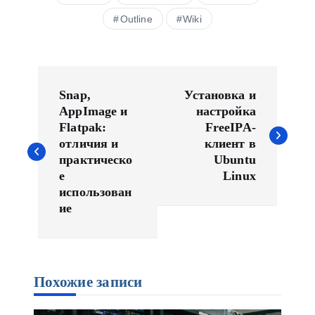
Outline
Wiki
Н
а
Snap,
Установка и
в
AppImage и
настройка
Flatpak:
FreeIPA-
и
отличия и
клиент в
г
практическо
Ubuntu
а
е
Linux
ц
использован
и
ие
я
п
о
Похожие записи
з
а