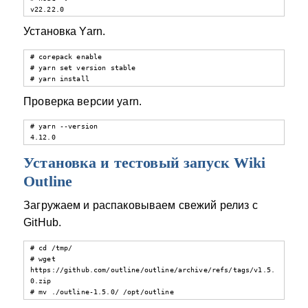
v22.22.0
Установка Yarn.
# corepack enable

# yarn set version stable

# yarn install
Проверка версии yarn.
# yarn --version

4.12.0
Установка и тестовый запуск Wiki
Outline
Загружаем и распаковываем свежий релиз с
GitHub.
# cd /tmp/

# wget 
https://github.com/outline/outline/archive/refs/tags/v1.5.
0.zip

# mv ./outline-1.5.0/ /opt/outline