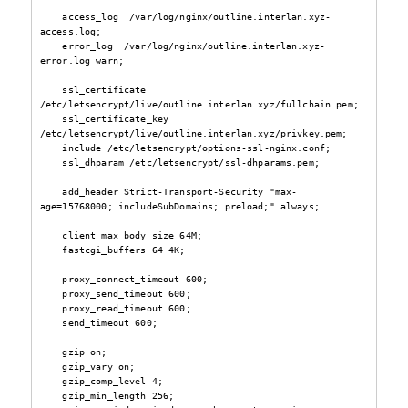
    access_log  /var/log/nginx/outline.interlan.xyz-
access.log;

    error_log  /var/log/nginx/outline.interlan.xyz-
error.log warn;

    ssl_certificate 
/etc/letsencrypt/live/outline.interlan.xyz/fullchain.pem;

    ssl_certificate_key 
/etc/letsencrypt/live/outline.interlan.xyz/privkey.pem;

    include /etc/letsencrypt/options-ssl-nginx.conf;

    ssl_dhparam /etc/letsencrypt/ssl-dhparams.pem;

    add_header Strict-Transport-Security "max-
age=15768000; includeSubDomains; preload;" always;

    client_max_body_size 64M;

    fastcgi_buffers 64 4K;

    proxy_connect_timeout 600;

    proxy_send_timeout 600;

    proxy_read_timeout 600;

    send_timeout 600;

    gzip on;

    gzip_vary on;

    gzip_comp_level 4;

    gzip_min_length 256;
