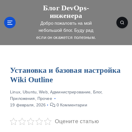
П
Блог DevOps-
е
инженера
р
е
Добро пожаловть на мой
й
небольшой блог. Буду рад
т
если он окажется полезным.
и
к
с
о
д
Установка и базовая настройка
е
Wiki Outline
р
ж
Linux
,
Ubuntu
,
Web
,
Администрирование
,
Блог
,
и
Приложения
,
Прочее
м
19 февраля, 2026
0 Комментарии
о
м
у
Оцените статью