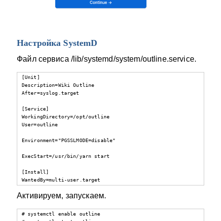
Настройка SystemD
Файл сервиса /lib/systemd/system/outline.service.
[Unit]

Description=Wiki Outline

After=syslog.target

[Service]

WorkingDirectory=/opt/outline

User=outline

Environment="PGSSLMODE=disable"

ExecStart=/usr/bin/yarn start

[Install]

WantedBy=multi-user.target
Активируем, запускаем.
# systemctl enable outline
