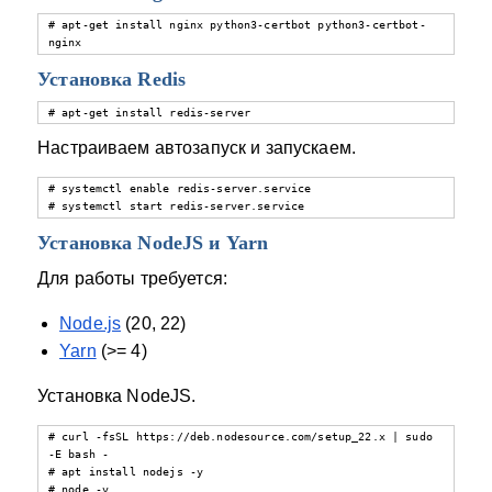
# apt-get install nginx python3-certbot python3-certbot-
nginx
Установка Redis
# apt-get install redis-server
Настраиваем автозапуск и запускаем.
# systemctl enable redis-server.service

# systemctl start redis-server.service
Установка NodeJS и Yarn
Для работы требуется:
Node.js
(20, 22)
Yarn
(>= 4)
Установка NodeJS.
# curl -fsSL https://deb.nodesource.com/setup_22.x | sudo 
-E bash -

# apt install nodejs -y

# node -v
