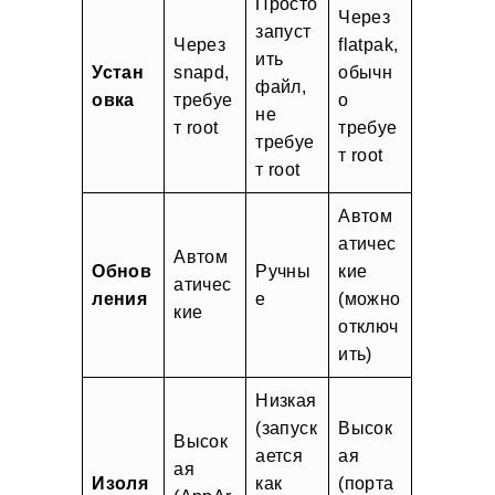
Просто
Через
запуст
Через
flatpak,
ить
Устан
snapd,
обычн
файл,
овка
требуе
о
не
т root
требуе
требуе
т root
т root
Автом
атичес
Автом
Обнов
Ручны
кие
атичес
ления
е
(можно
кие
отключ
ить)
Низкая
(запуск
Высок
Высок
ается
ая
ая
Изоля
как
(порта