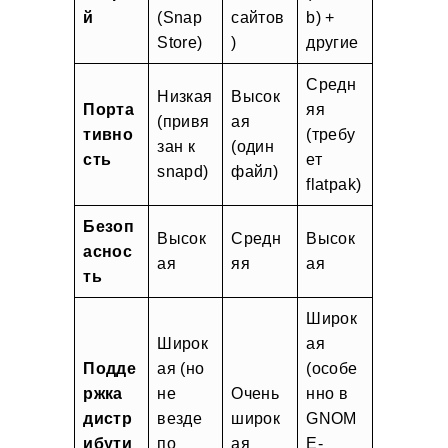
й
(Snap
сайтов
b) +
Store)
)
другие
Средн
Низкая
Высок
Порта
яя
(привя
ая
тивно
(требу
зан к
(один
сть
ет
snapd)
файл)
flatpak)
Безоп
Высок
Средн
Высок
аснос
ая
яя
ая
ть
Широк
Широк
ая
Подде
ая (но
(особе
ржка
не
Очень
нно в
дистр
везде
широк
GNOM
ибути
по
ая
E-