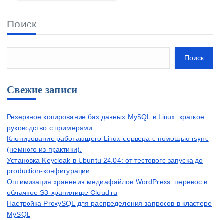
Поиск
Поиск
Свежие записи
Резервное копирование баз данных MySQL в Linux: краткое
руководство с примерами
Клонирование работающего Linux-сервера с помощью rsync
(немного из практики).
Установка Keycloak в Ubuntu 24.04: от тестового запуска до
production-конфигурации
Оптимизация хранения медиафайлов WordPress: перенос в
облачное S3-хранилище Cloud.ru
Настройка ProxySQL для распределения запросов в кластере
MySQL