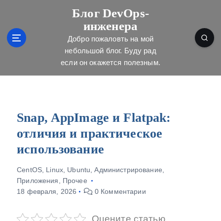
П
Блог DevOps-
е
инженера
р
е
Добро пожаловть на мой
й
небольшой блог. Буду рад
т
если он окажется полезным.
и
к
с
о
д
Snap, AppImage и Flatpak:
е
отличия и практическое
р
ж
использование
и
м
CentOS
,
Linux
,
Ubuntu
,
Администрирование
,
о
Приложения
,
Прочее
м
18 февраля, 2026
0 Комментарии
у
Оцените статью