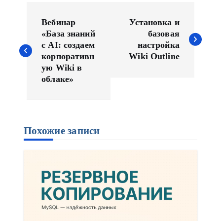
Н
а
Вебинар
Установка и
в
«База знаний
базовая
с AI: создаем
настройка
и
корпоративн
Wiki Outline
г
ую Wiki в
а
облаке»
ц
и
я
п
Похожие записи
о
з
а
п
и
с