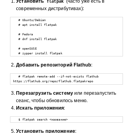
Установить
(часто уже есть в
flatpak
современных дистрибутивах):
   # Ubuntu/Debian

   # apt install flatpak

   # Fedora

   # dnf install flatpak

   # openSUSE

   # zypper install flatpak
Добавить репозиторий Flathub
:
   # flatpak remote-add --if-not-exists flathub 
https://flathub.org/repo/flathub.flatpakrepo
Перезагрузить систему
или перезапустить
сеанс, чтобы обновилось меню.
Искать приложения
:
   $ flatpak search <название>
Установить приложение
: