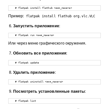
   # flatpak install flathub <имя_пакета>
Пример:
flatpak install flathub org.vlc.VLC
Запустить приложение
:
   # flatpak run <имя_пакета>
Или через меню графического окружения.
Обновить все приложения
:
   # flatpak update
Удалить приложение
:
   # flatpak uninstall <имя_пакета>
Посмотреть установленные пакеты
:
   # flatpak list