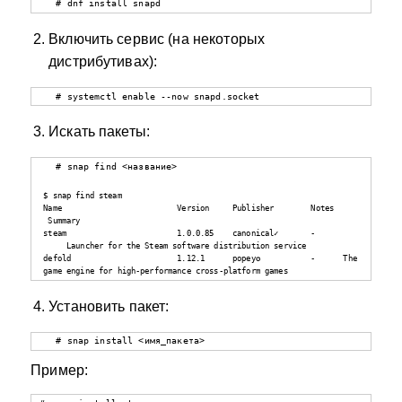
   # dnf install snapd
Включить сервис (на некоторых
дистрибутивах):
   # systemctl enable --now snapd.socket
Искать пакеты:
   # snap find <название>

$ snap find steam

Name                         Version     Publisher        Notes 
 Summary

steam                        1.0.0.85    canonical✓       - 
     Launcher for the Steam software distribution service

defold                       1.12.1      popey✪           -      The 
game engine for high-performance cross-platform games
Установить пакет:
   # snap install <имя_пакета>
Пример: