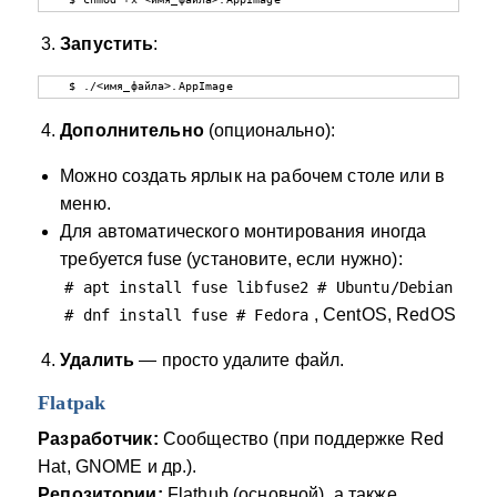
Запустить
:
   $ ./<имя_файла>.AppImage
Дополнительно
(опционально):
Можно создать ярлык на рабочем столе или в
меню.
Для автоматического монтирования иногда
требуется fuse (установите, если нужно):
# apt install fuse libfuse2 # Ubuntu/Debian
, CentOS, RedOS
# dnf install fuse # Fedora
Удалить
— просто удалите файл.
Flatpak
Разработчик:
Сообщество (при поддержке Red
Hat, GNOME и др.).
Репозитории:
Flathub (основной), а также