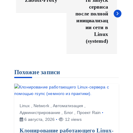
и
сервиса
г
после полной
а
инициализац
ц
ии сети в
и
Linux
(systemd)
я
п
о
з
Похожие записи
а
п
и
с
я
Linux
,
Network
,
Автоматизация
,
Администрирование
,
Блог
,
Проект Rain
м
6 августа, 2026
12 views
Клонирование работающего Linux-