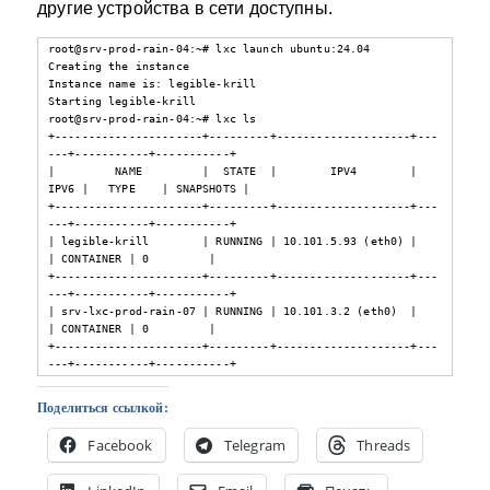
другие устройства в сети доступны.
root@srv-prod-rain-04:~# lxc launch ubuntu:24.04

Creating the instance

Instance name is: legible-krill           

Starting legible-krill

root@srv-prod-rain-04:~# lxc ls

+----------------------+---------+--------------------+---
---+-----------+-----------+

|         NAME         |  STATE  |        IPV4        | 
IPV6 |   TYPE    | SNAPSHOTS |

+----------------------+---------+--------------------+---
---+-----------+-----------+

| legible-krill        | RUNNING | 10.101.5.93 (eth0) |      
| CONTAINER | 0         |

+----------------------+---------+--------------------+---
---+-----------+-----------+

| srv-lxc-prod-rain-07 | RUNNING | 10.101.3.2 (eth0)  |      
| CONTAINER | 0         |

+----------------------+---------+--------------------+---
---+-----------+-----------+
Поделиться ссылкой:
Facebook
Telegram
Threads