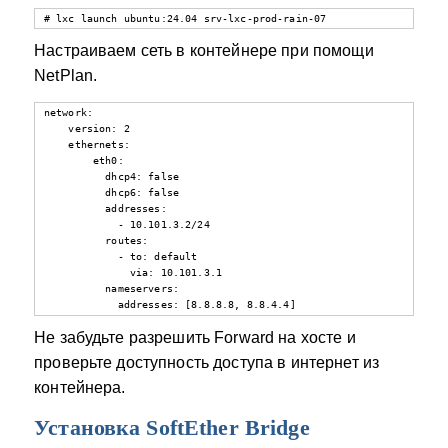
# lxc launch ubuntu:24.04 srv-lxc-prod-rain-07
Настраиваем сеть в контейнере при помощи
NetPlan.
network:

    version: 2

    ethernets:

        eth0:

          dhcp4: false

          dhcp6: false

          addresses:

            - 10.101.3.2/24

          routes:

            - to: default

              via: 10.101.3.1

          nameservers:

            addresses: [8.8.8.8, 8.8.4.4]
Не забудьте разрешить Forward на хосте и
проверьте доступность доступа в интернет из
контейнера.
Установка SoftEther Bridge