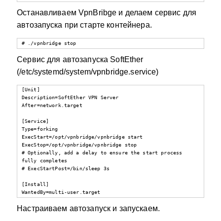
Останавливаем VpnBribge и делаем сервис для
автозапуска при старте контейнера.
# ./vpnbridge stop
Сервис для автозапуска SoftEther
(/etc/systemd/system/vpnbridge.service)
[Unit]

Description=SoftEther VPN Server

After=network.target

[Service]

Type=forking

ExecStart=/opt/vpnbridge/vpnbridge start

ExecStop=/opt/vpnbridge/vpnbridge stop

# Optionally, add a delay to ensure the start process 
fully completes

# ExecStartPost=/bin/sleep 3s

[Install]

WantedBy=multi-user.target
Настраиваем автозапуск и запускаем.