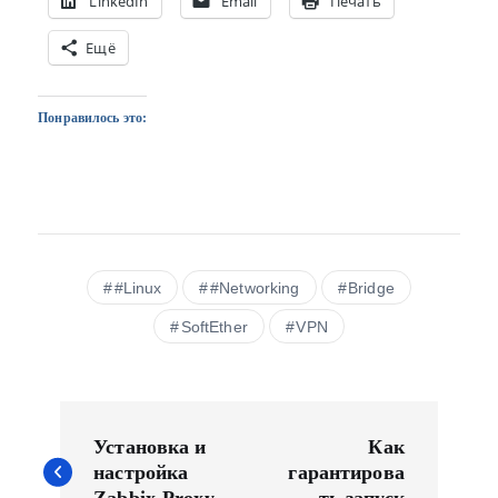
LinkedIn
Email
Печать
Ещё
Понравилось это:
#Linux
#Networking
Bridge
SoftEther
VPN
Н
а
Установка и
Как
в
настройка
гарантирова
Zabbix-Proxy
ть запуск