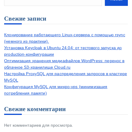
Свежие записи
Клонирование работающего Linux-сервера с помощью rsync
(немного из практики).
Установка Keycloak в Ubuntu 24.04: от тестового запуска до
production-конфигурации
Оптимизация хранения медиафайлов WordPress: перенос в
облачное S3-хранилище Cloud.ru
Настройка ProxySQL для распределения запросов в кластере
MySQL
Конфигурация MySQL для микро-vps (минимизация
потребления памяти)
Свежие комментарии
Нет комментариев для просмотра.