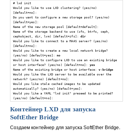
# lxd init 

Would you like to use LXD clustering? (yes/no) 
[default=no]: 

Do you want to configure a new storage pool? (yes/no) 
[default=yes]: 

Name of the new storage pool [default=default]: 

Name of the storage backend to use (zfs, btrfs, ceph, 
cephobject, dir, lvm) [default=zfs]: 
dir
Would you like to connect to a MAAS server? (yes/no) 
[default=no]: 

Would you like to create a new local network bridge? 
(yes/no) [default=yes]: 
no
Would you like to configure LXD to use an existing bridge 
or host interface? (yes/no) [default=no]: 
yes
Name of the existing bridge or host interface: 
v-bridge
Would you like the LXD server to be available over the 
network? (yes/no) [default=no]: 

Would you like stale cached images to be updated 
automatically? (yes/no) [default=yes]: 

Would you like a YAML "lxd init" preseed to be printed? 
(yes/no) [default=no]:
Контейнер LXD для запуска
SoftEther Bridge
Создаем контейнер для запуска SoftEther Bridge.