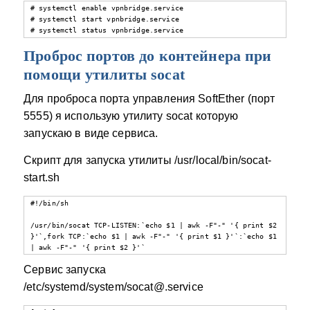
# systemctl enable vpnbridge.service

# systemctl start vpnbridge.service

# systemctl status vpnbridge.service
Проброс портов до контейнера при
помощи утилиты socat
Для проброса порта управления SoftEther (порт
5555) я использую утилиту socat которую
запускаю в виде сервиса.
Скрипт для запуска утилиты /usr/local/bin/socat-
start.sh
#!/bin/sh

/usr/bin/socat TCP-LISTEN:`echo $1 | awk -F"-" '{ print $2 
}'`,fork TCP:`echo $1 | awk -F"-" '{ print $1 }'`:`echo $1 
| awk -F"-" '{ print $2 }'`
Сервис запуска
/etc/systemd/system/socat@.service