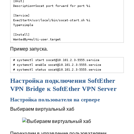
[Unit]

Description=Socat port forward for port %i

[Service]

ExecStart=/usr/local/bin/socat-start.sh %i

Type=simple

[Install]

WantedBy=multi-user.target
Пример запуска.
# systemctl start socat@10.101.2.3-5555.service

# systemctl enable socat@10.101.2.3-5555.service

# systemctl status socat@10.101.2.3-5555.service
Настройка подключения SoftEther
VPN Bridge к SoftEther VPN Server
Настройка пользователя на сервере
Выбираем виртуальный хаб
Переходим в управление пользователями