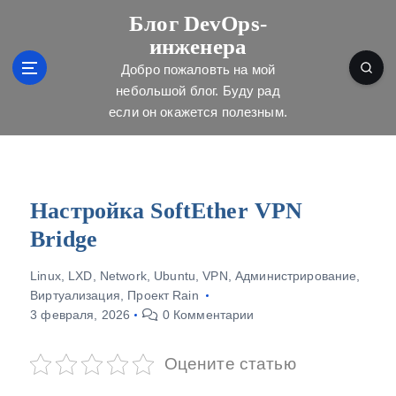
П
Блог DevOps-
е
инженера
р
е
Добро пожаловть на мой
й
небольшой блог. Буду рад
т
если он окажется полезным.
и
к
с
о
д
Настройка SoftEther VPN
е
Bridge
р
ж
Linux
,
LXD
,
Network
,
Ubuntu
,
VPN
,
Администрирование
,
и
Виртуализация
,
Проект Rain
м
3 февраля, 2026
0 Комментарии
о
м
у
Оцените статью