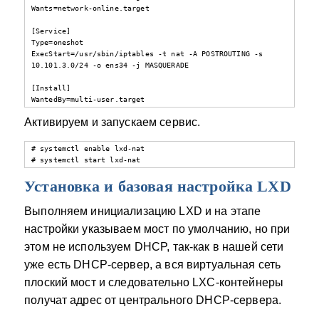
Wants=network-online.target

[Service]

Type=oneshot

ExecStart=/usr/sbin/iptables -t nat -A POSTROUTING -s 
10.101.3.0/24 -o ens34 -j MASQUERADE

[Install]

WantedBy=multi-user.target
Активируем и запускаем сервис.
# systemctl enable lxd-nat

# systemctl start lxd-nat
Установка и базовая настройка LXD
Выполняем инициализацию LXD и на этапе
настройки указываем мост по умолчанию, но при
этом не используем DHCP, так-как в нашей сети
уже есть DHCP-сервер, а вся виртуальная сеть
плоский мост и следовательно LXC-контейнеры
получат адрес от центрального DHCP-сервера.