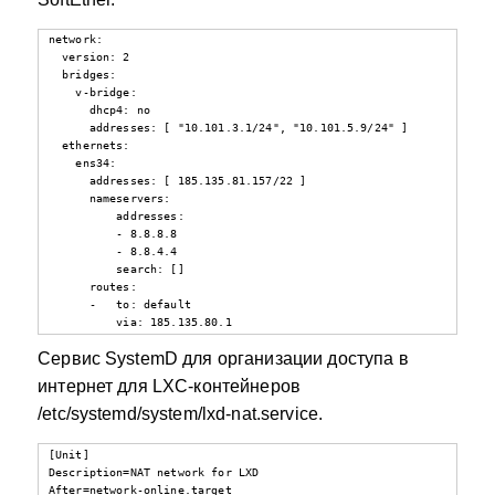
network:

  version: 2

  bridges:

    v-bridge:

      dhcp4: no

      addresses: [ "10.101.3.1/24", "10.101.5.9/24" ]

  ethernets:

    ens34:

      addresses: [ 185.135.81.157/22 ]

      nameservers:

          addresses:

          - 8.8.8.8

          - 8.8.4.4

          search: []

      routes:

      -   to: default

          via: 185.135.80.1
Сервис SystemD для организации доступа в
интернет для LXC-контейнеров
/etc/systemd/system/lxd-nat.service.
[Unit]

Description=NAT network for LXD

After=network-online.target
