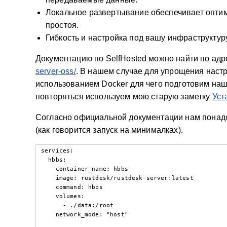
Локальное развертывание обеспечивает опти
простоя.
Гибкость и настройка под вашу инфраструктуру
Документацию по SelfHosted можно найти по ад
server-oss/
. В нашем случае для упрощения настр
использованием Docker для чего подготовим наш 
повторяться используем мою старую заметку
Уст
Согласно официальной документации нам понад
(как говорится запуск на минималках).
services:

  hbbs:

    container_name: hbbs

    image: rustdesk/rustdesk-server:latest

    command: hbbs

    volumes:

      - ./data:/root

    network_mode: "host"
