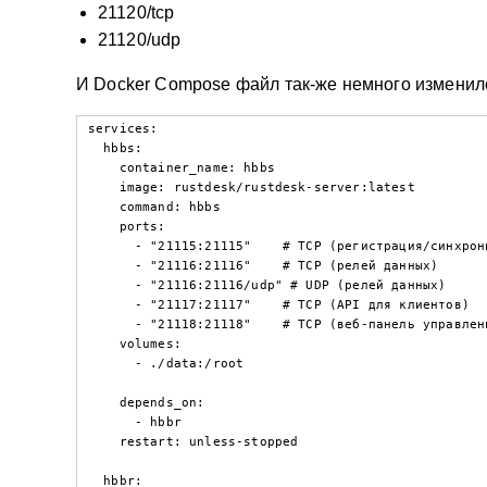
21120/tcp
21120/udp
И Docker Compose файл так-же немного изменил
services:

  hbbs:

    container_name: hbbs

    image: rustdesk/rustdesk-server:latest

    command: hbbs

    ports:

      - "21115:21115"    # TCP (регистрация/синхронизация)

      - "21116:21116"    # TCP (релей данных)

      - "21116:21116/udp" # UDP (релей данных)

      - "21117:21117"    # TCP (API для клиентов)

      - "21118:21118"    # TCP (веб‑панель управления, опционально)

    volumes:

      - ./data:/root

    depends_on:

      - hbbr

    restart: unless-stopped

  hbbr:
