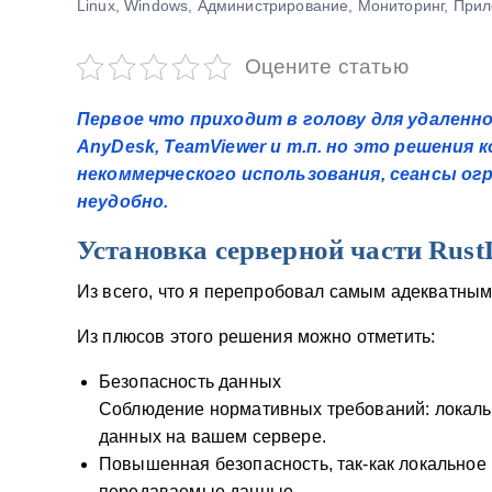
Linux
,
Windows
,
Администрирование
,
Мониторинг
,
Прил
у
Оцените статью
Первое что приходит в голову для удаленно
AnyDesk, TeamViewer и т.п. но это решения 
некоммерческого использования, сеансы ог
неудобно.
Установка серверной части Rust
Из всего, что я перепробовал самым адекватны
Из плюсов этого решения можно отметить:
Безопасность данных
Соблюдение нормативных требований: локаль
данных на вашем сервере.
Повышенная безопасность, так-как локальное
передаваемые данные.