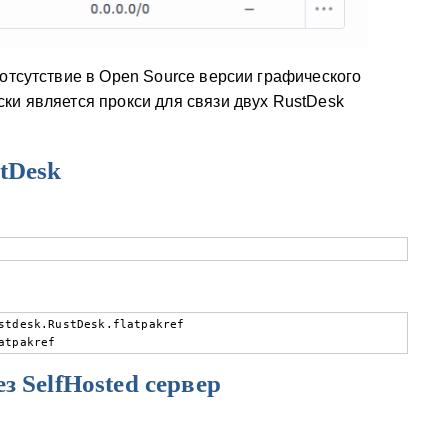
отсутствие в Open Source версии графического
ки является прокси для связи двух RustDesk
tDesk
stdesk.RustDesk.flatpakref

atpakref
з SelfHosted сервер
.