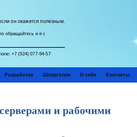
если он окажется полезным.
о обращайтесь и я с
one:
+7 (924) 077-94-57
Разработка
Шпаргалки
О себе
Контакты
 серверами и рабочими