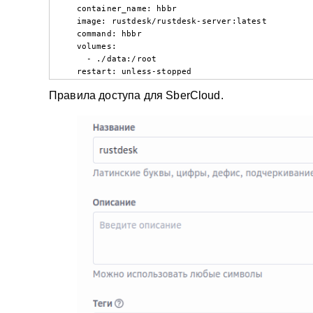
    container_name: hbbr

    image: rustdesk/rustdesk-server:latest

    command: hbbr

    volumes:

      - ./data:/root

    restart: unless-stopped
Правила доступа для SberCloud.