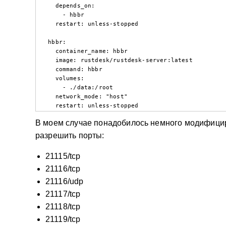
    depends_on:

      - hbbr

    restart: unless-stopped

  hbbr:

    container_name: hbbr

    image: rustdesk/rustdesk-server:latest

    command: hbbr

    volumes:

      - ./data:/root

    network_mode: "host"

    restart: unless-stopped
В моем случае понадобилось немного модифициро
разрешить порты:
21115/tcp
21116/tcp
21116/udp
21117/tcp
21118/tcp
21119/tcp