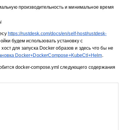
мальную производительность и минимальное время
.
ресу
https://rustdesk.com/docs/en/self-host/rustdesk-
ойки будем использовать установку с
хост для запуска Docker образов и здесь что бы не
ановка Docker+DockerCompose+KubeCtl+Helm
.
обится docker-compose.yml следующего содержания