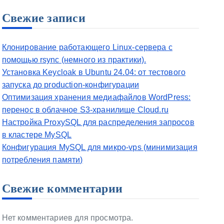
Свежие записи
Клонирование работающего Linux-сервера с
помощью rsync (немного из практики).
Установка Keycloak в Ubuntu 24.04: от тестового
запуска до production-конфигурации
Оптимизация хранения медиафайлов WordPress:
перенос в облачное S3-хранилище Cloud.ru
Настройка ProxySQL для распределения запросов
в кластере MySQL
Конфигурация MySQL для микро-vps (минимизация
потребления памяти)
Свежие комментарии
Нет комментариев для просмотра.