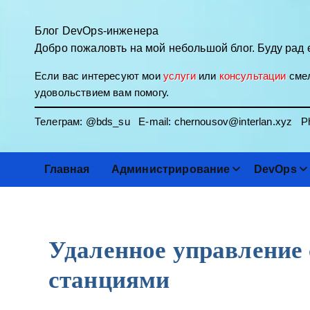
П
е
Блог DevOps-инженера
р
Добро пожаловть на мой небольшой блог. Буду рад 
е
Если вас интересуют мои
услуги
или
консультации
смел
й
удовольствием вам помогу.
т
и
Телеграм:
@bds_su
E-mail:
chernousov@interlan.xyz
Ph
к
с
о
Главная
Администрирование
DevOps
д
е
р
ж
Удаленное управление
и
м
станциями
о
м