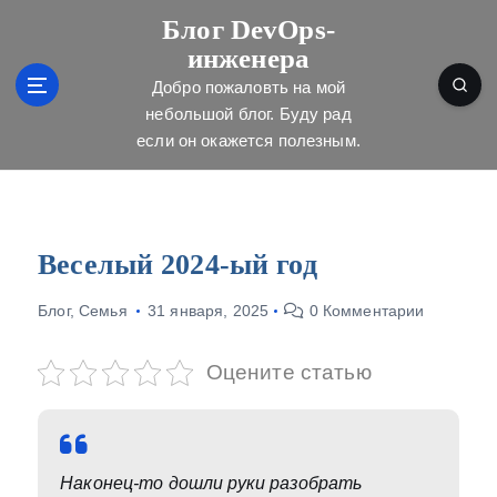
П
Блог DevOps-
е
инженера
р
е
Добро пожаловть на мой
й
небольшой блог. Буду рад
т
если он окажется полезным.
и
к
с
о
д
Веселый 2024-ый год
е
р
Блог
,
Семья
31 января, 2025
0 Комментарии
ж
и
Оцените статью
м
о
м
у
Наконец-то дошли руки разобрать