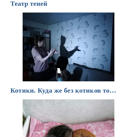
Театр теней
Котики. Куда же без котиков то…