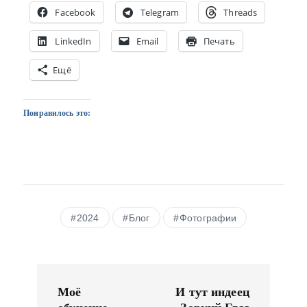
Facebook
Telegram
Threads
LinkedIn
Email
Печать
Ещё
Понравилось это:
2024
Блог
Фотографии
Н
а
Моё
И тут индеец