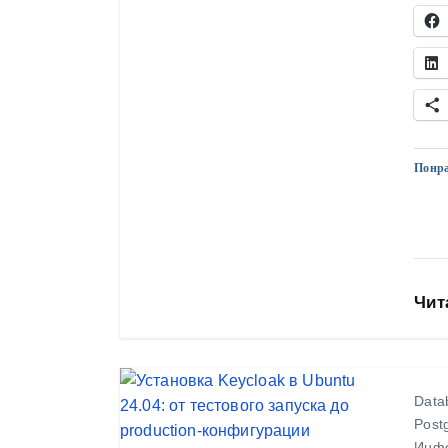
Понра
Чит
Data
Post
Инфо