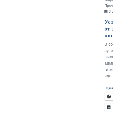
Проч
3 а
Уст
от 
ко
В с
аут
выхо
адм
гиб
иде
Подел