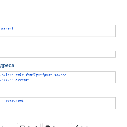
manent

дреса
-rule=' rule family="ipv4" source 
="3128" accept'
--permanent
