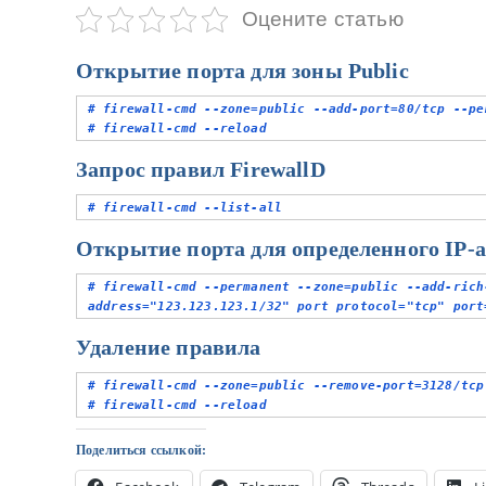
у
Оцените статью
Открытие порта для зоны Public
# firewall-cmd --zone=public --add-port=80/tcp --per
# firewall-cmd --reload
Запрос правил FirewallD
# firewall-cmd --list-all
Открытие порта для определенного IP-а
# firewall-cmd --permanent --zone=public --add-rich
address="123.123.123.1/32" port protocol="tcp" port
Удаление правила
# firewall-cmd --zone=public --remove-port=3128/tcp 
# firewall-cmd --reload
Поделиться ссылкой: