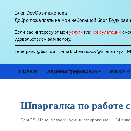
П
е
Блог DevOps-инженера
р
Добро пожаловть на мой небольшой блог. Буду рад 
е
Если вас интересуют мои
услуги
или
консультации
смел
й
удовольствием вам помогу.
т
и
Телеграм:
@bds_su
E-mail:
chernousov@interlan.xyz
Ph
к
с
о
Главная
Администрирование
DevOps
д
е
р
ж
Шпаргалка по работе с
и
м
CentOS
,
Linux
,
Network
,
Администрирование
24 янва
о
м