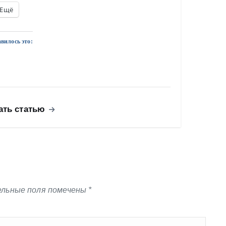
Ещё
вилось это:
ать статью
льные поля помечены
*