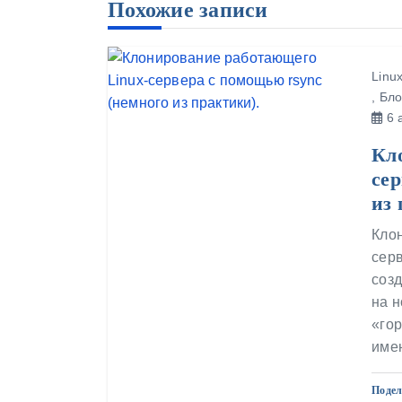
а
Похожие записи
ц
и
Linu
я
,
Бло
п
6 а
о
Кл
з
сер
а
из 
п
Клон
и
серв
с
созд
на н
я
«гор
м
име
Подел