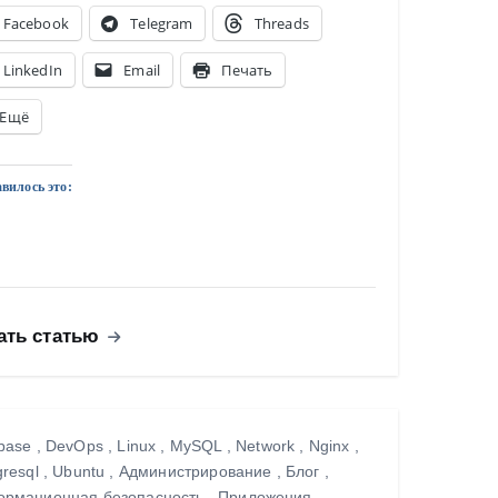
Facebook
Telegram
Threads
LinkedIn
Email
Печать
Ещё
вилось это:
ать статью
base
,
DevOps
,
Linux
,
MySQL
,
Network
,
Nginx
,
gresql
,
Ubuntu
,
Администрирование
,
Блог
,
рмационная безопасность
,
Приложения
,