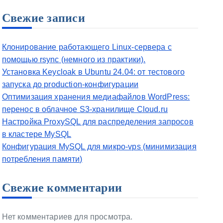
Свежие записи
Клонирование работающего Linux-сервера с
помощью rsync (немного из практики).
Установка Keycloak в Ubuntu 24.04: от тестового
запуска до production-конфигурации
Оптимизация хранения медиафайлов WordPress:
перенос в облачное S3-хранилище Cloud.ru
Настройка ProxySQL для распределения запросов
в кластере MySQL
Конфигурация MySQL для микро-vps (минимизация
потребления памяти)
Свежие комментарии
Нет комментариев для просмотра.