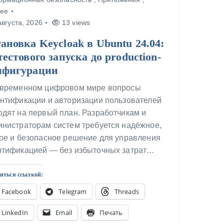
ее
вгуста, 2026
13 views
ановка Keycloak в Ubuntu 24.04:
тестового запуска до production-
нфигурации
овременном цифровом мире вопросы
ентификации и авторизации пользователей
дят на первый план. Разработчикам и
инистраторам систем требуется надёжное,
кое и безопасное решение для управления
нтификацией — без избыточных затрат…
иться ссылкой:
Facebook
Telegram
Threads
LinkedIn
Email
Печать