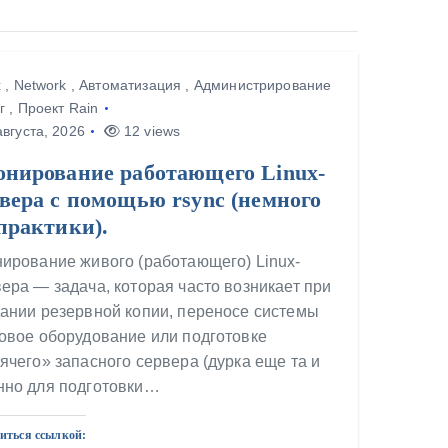
x
,
Network
,
Автоматизация
,
Администрирование
г
,
Проект Rain
вгуста, 2026
12 views
онирование работающего Linux-
вера с помощью rsync (немного
практики).
ирование живого (работающего) Linux-
ера — задача, которая часто возникает при
ании резервной копии, переносе системы
овое оборудование или подготовке
ячего» запасного сервера (дурка еще та и
нно для подготовки…
иться ссылкой: