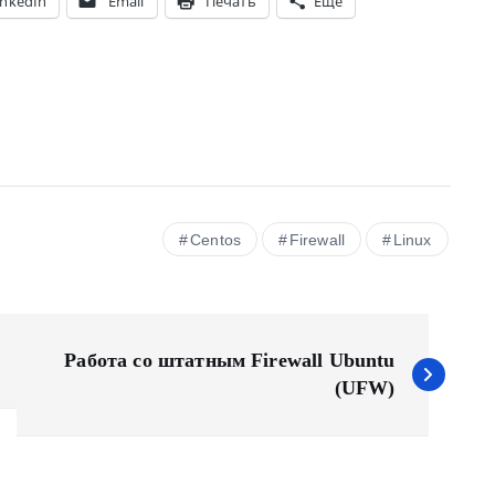
inkedIn
Email
Печать
Ещё
Centos
Firewall
Linux
Работа со штатным Firewall Ubuntu
(UFW)