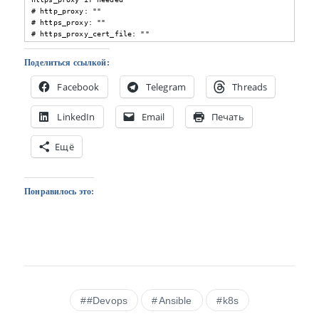
# http_proxy: ""

# https_proxy: ""

# https_proxy_cert_file: ""
Поделиться ссылкой:
Facebook
Telegram
Threads
LinkedIn
Email
Печать
Ещё
Понравилось это:
#Devops
Ansible
k8s