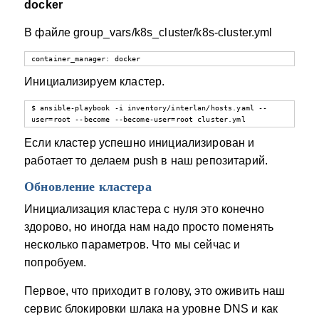
docker
В файле group_vars/k8s_cluster/k8s-cluster.yml
container_manager: docker
Инициализируем кластер.
$ ansible-playbook -i inventory/interlan/hosts.yaml --
user=root --become --become-user=root cluster.yml
Если кластер успешно инициализирован и
работает то делаем push в наш репозитарий.
Обновление кластера
Инициализация кластера с нуля это конечно
здорово, но иногда нам надо просто поменять
несколько параметров. Что мы сейчас и
попробуем.
Первое, что приходит в голову, это оживить наш
сервис блокировки шлака на уровне DNS и как