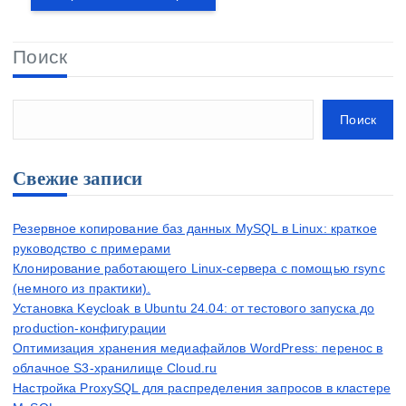
Поиск
Поиск
Свежие записи
Резервное копирование баз данных MySQL в Linux: краткое
руководство с примерами
Клонирование работающего Linux-сервера с помощью rsync
(немного из практики).
Установка Keycloak в Ubuntu 24.04: от тестового запуска до
production-конфигурации
Оптимизация хранения медиафайлов WordPress: перенос в
облачное S3-хранилище Cloud.ru
Настройка ProxySQL для распределения запросов в кластере