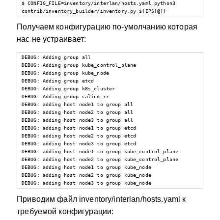
$ CONFIG_FILE=inventory/interlan/hosts.yaml python3 
contrib/inventory_builder/inventory.py ${IPS[@]}
Получаем конфигурацию по-умолчанию которая
нас не устраивает:
DEBUG: Adding group all

DEBUG: Adding group kube_control_plane

DEBUG: Adding group kube_node

DEBUG: Adding group etcd

DEBUG: Adding group k8s_cluster

DEBUG: Adding group calico_rr

DEBUG: adding host node1 to group all

DEBUG: adding host node2 to group all

DEBUG: adding host node3 to group all

DEBUG: adding host node1 to group etcd

DEBUG: adding host node2 to group etcd

DEBUG: adding host node3 to group etcd

DEBUG: adding host node1 to group kube_control_plane

DEBUG: adding host node2 to group kube_control_plane

DEBUG: adding host node1 to group kube_node

DEBUG: adding host node2 to group kube_node

DEBUG: adding host node3 to group kube_node
Приводим файл inventory/interlan/hosts.yaml к
требуемой конфигурации: