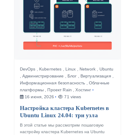
с
я
м
DevOps
,
Kubernetes
,
Linux
,
Network
,
Ubuntu
,
Администрирование
,
Блог
,
Виртуализация
,
Информационная безопасность
,
Облачные
платформы
,
Проект Rain
,
Хостинг
16 июня, 2026
71 views
Настройка кластера Kubernetes в
Ubuntu Linux 24.04: три узла
В этой статье мы рассмотрим пошаговую
настройку кластера Kubernetes на Ubuntu