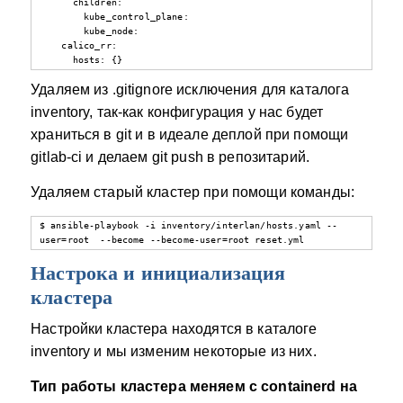
      children:

        kube_control_plane:

        kube_node:

    calico_rr:

      hosts: {}
Удаляем из .gitignore исключения для каталога
inventory, так-как конфигурация у нас будет
храниться в git и в идеале деплой при помощи
gitlab-ci и делаем git push в репозитарий.
Удаляем старый кластер при помощи команды:
$ ansible-playbook -i inventory/interlan/hosts.yaml --
user=root  --become --become-user=root reset.yml
Настрока и инициализация
кластера
Настройки кластера находятся в каталоге
inventory и мы изменим некоторые из них.
Тип работы кластера меняем с containerd на