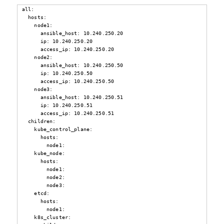
all:

  hosts:

    node1:

      ansible_host: 10.240.250.20

      ip: 10.240.250.20

      access_ip: 10.240.250.20

    node2:

      ansible_host: 10.240.250.50

      ip: 10.240.250.50

      access_ip: 10.240.250.50

    node3:

      ansible_host: 10.240.250.51

      ip: 10.240.250.51

      access_ip: 10.240.250.51

  children:

    kube_control_plane:

      hosts:

        node1:

    kube_node:

      hosts:

        node1:

        node2:

        node3:

    etcd:

      hosts:

        node1:

    k8s_cluster:
