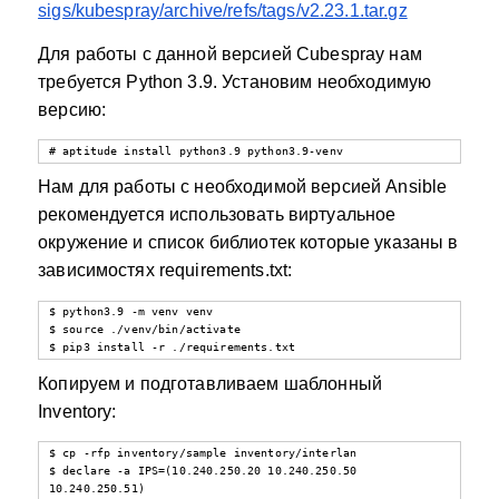
sigs/kubespray/archive/refs/tags/v2.23.1.tar.gz
Для работы с данной версией Cubespray нам
требуется Python 3.9. Установим необходимую
версию:
# aptitude install python3.9 python3.9-venv
Нам для работы с необходимой версией Ansible
рекомендуется использовать виртуальное
окружение и список библиотек которые указаны в
зависимостях requirements.txt:
$ python3.9 -m venv venv

$ source ./venv/bin/activate

$ pip3 install -r ./requirements.txt
Копируем и подготавливаем шаблонный
Inventory:
$ cp -rfp inventory/sample inventory/interlan

$ declare -a IPS=(10.240.250.20 10.240.250.50 
10.240.250.51)
