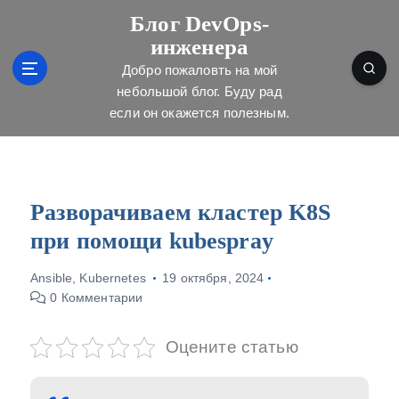
П
Блог DevOps-
е
инженера
р
е
Добро пожаловть на мой
й
небольшой блог. Буду рад
т
если он окажется полезным.
и
к
с
о
д
Разворачиваем кластер K8S
е
при помощи kubespray
р
ж
Ansible
,
Kubernetes
19 октября, 2024
и
0 Комментарии
м
о
м
Оцените статью
у