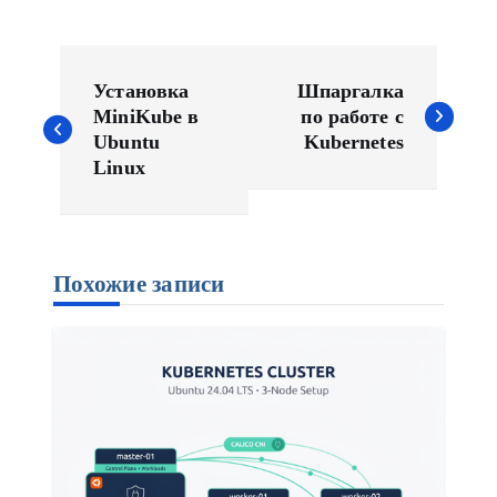
Н
а
Установка
Шпаргалка
в
MiniKube в
по работе с
Ubuntu
Kubernetes
и
Linux
г
а
ц
и
Похожие записи
я
п
о
з
а
п
и