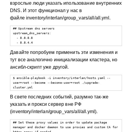
взрослые люди указать ипользование внутренних
DNS. И этот функционал у нас в
файле inventory/interlan/group_vars/all/all.yml.
## Upstream dns servers

upstream_dns_servers:

  - 8.8.8.8

  - 8.8.4.4
Давайте попробуем применить эти изменения и
тут все аналогично инициализации кластера, но
ансибл-скрипт уже другой.
$ ansible-playbook -i inventory/interlan/hosts.yaml --
user=root --become --become-user=root ./upgrade-
cluster.yml
В свете последних событий, разумно так-же
указать и прокси сервер вне РФ
(inventory/interlan/group_vars/all/all.yml).
## Set these proxy values in order to update package 
manager and docker daemon to use proxies and custom CA for 
https_proxy if needed
