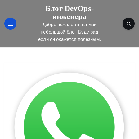
П
Блог DevOps-
е
инженера
р
е
Добро пожаловть на мой
й
небольшой блог. Буду рад
т
если он окажется полезным.
и
к
с
о
д
е
р
ж
и
м
о
м
у