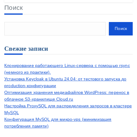
Поиск
Поиск
Свежие записи
Клонирование работающего Linux-сервера с помощью rsync
(немного из практики).
Установка Keycloak в Ubuntu 24.04: от тестового запуска до
production-конфигурации
Оптимизация хранения медиафайлов WordPress: перенос в
облачное S3-хранилище Cloud.ru
Настройка ProxySQL для распределения запросов в кластере
MySQL
Конфигурация MySQL для микро-vps (минимизация
потребления памяти)