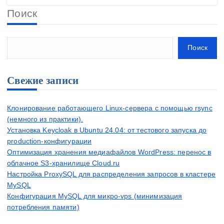
Поиск
Поиск
Свежие записи
Клонирование работающего Linux-сервера с помощью rsync
(немного из практики).
Установка Keycloak в Ubuntu 24.04: от тестового запуска до
production-конфигурации
Оптимизация хранения медиафайлов WordPress: перенос в
облачное S3-хранилище Cloud.ru
Настройка ProxySQL для распределения запросов в кластере
MySQL
Конфигурация MySQL для микро-vps (минимизация
потребления памяти)