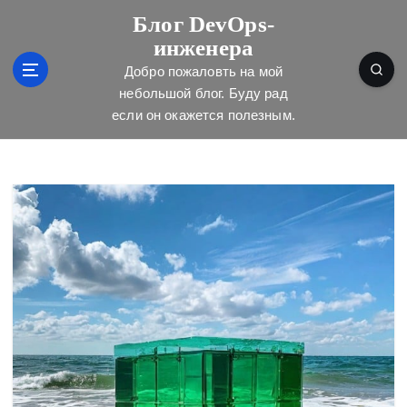
П
Блог DevOps-
е
инженера
р
е
Добро пожаловть на мой
й
небольшой блог. Буду рад
т
если он окажется полезным.
и
к
с
о
д
е
р
ж
и
м
о
м
у