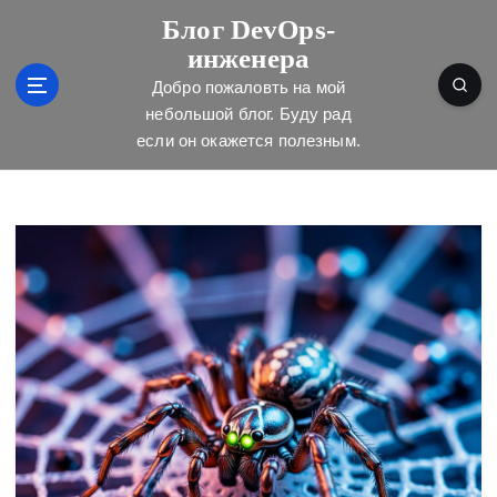
П
Блог DevOps-
е
инженера
р
е
Добро пожаловть на мой
й
небольшой блог. Буду рад
т
если он окажется полезным.
и
к
с
о
д
е
р
ж
и
м
о
м
у