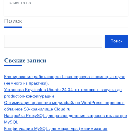
клиента на…
Поиск
Поиск
Свежие записи
Клонирование работающего Linux-сервера с помощью rsync
(немного из практики).
Установка Keycloak в Ubuntu 24.04: от тестового запуска до
production-конфигурации
Оптимизация хранения медиафайлов WordPress: перенос в
облачное S3-хранилище Cloud.ru
Настройка ProxySQL для распределения запросов в кластере
MySQL
Конфигурация MySQL для микро-vps (минимизация