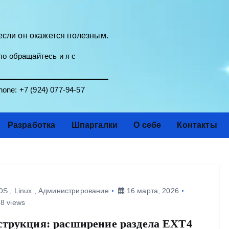
если он окажется полезным.
о обращайтесь и я с
one:
+7 (924) 077-94-57
Разработка
Шпаргалки
О себе
Контакты
OS
,
Linux
,
Администрирование
16 марта, 2026
8 views
трукция: расширение раздела EXT4