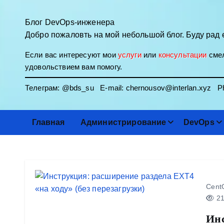
П
е
Блог DevOps-инженера
р
Добро пожаловть на мой небольшой блог. Буду рад 
е
Если вас интересуют мои
услуги
или
консультации
смел
й
удовольствием вам помогу.
т
и
Телеграм:
@bds_su
E-mail:
chernousov@interlan.xyz
Ph
к
с
о
Главная
Администрирование
DevOps
д
е
р
ж
и
Cent
м
21
о
Инс
м