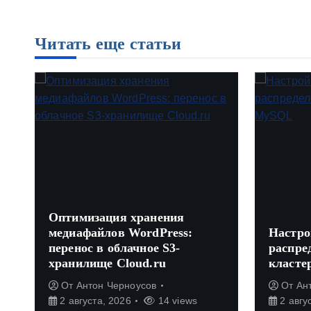
Читать еще статьи
Оптимизация хранения
медиафайлов WordPress:
Настро
перенос в облачное S3-
распред
хранилище Cloud.ru
класте
От
Антон Черноусов
От
Ант
2 августа, 2026
14 views
2 авгус