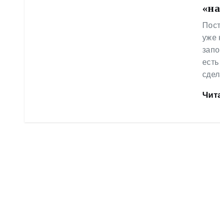
«на
у
Пост
уже 
запо
есть
сде
Чит