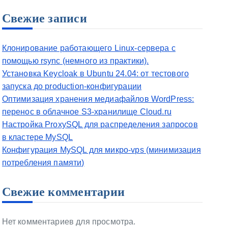
Свежие записи
Клонирование работающего Linux-сервера с
помощью rsync (немного из практики).
Установка Keycloak в Ubuntu 24.04: от тестового
запуска до production-конфигурации
Оптимизация хранения медиафайлов WordPress:
перенос в облачное S3-хранилище Cloud.ru
Настройка ProxySQL для распределения запросов
в кластере MySQL
Конфигурация MySQL для микро-vps (минимизация
потребления памяти)
Свежие комментарии
Нет комментариев для просмотра.