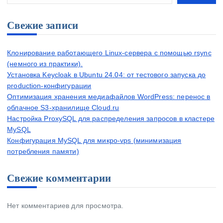
Свежие записи
Клонирование работающего Linux-сервера с помощью rsync
(немного из практики).
Установка Keycloak в Ubuntu 24.04: от тестового запуска до
production-конфигурации
Оптимизация хранения медиафайлов WordPress: перенос в
облачное S3-хранилище Cloud.ru
Настройка ProxySQL для распределения запросов в кластере
MySQL
Конфигурация MySQL для микро-vps (минимизация
потребления памяти)
Свежие комментарии
Нет комментариев для просмотра.