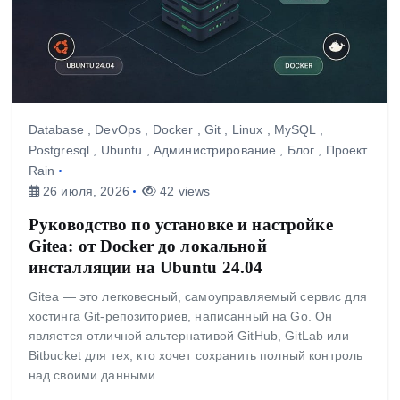
Database
,
DevOps
,
Docker
,
Git
,
Linux
,
MySQL
,
Postgresql
,
Ubuntu
,
Администрирование
,
Блог
,
Проект
Rain
26 июля, 2026
42 views
Руководство по установке и настройке
Gitea: от Docker до локальной
инсталляции на Ubuntu 24.04
Gitea — это легковесный, самоуправляемый сервис для
хостинга Git-репозиториев, написанный на Go. Он
является отличной альтернативой GitHub, GitLab или
Bitbucket для тех, кто хочет сохранить полный контроль
над своими данными…