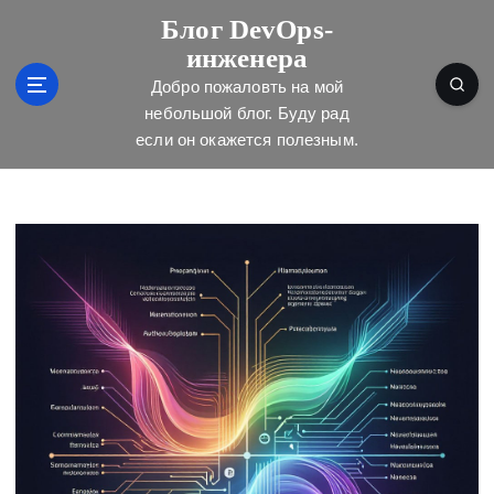
П
Блог DevOps-
е
инженера
р
е
Добро пожаловть на мой
й
небольшой блог. Буду рад
т
если он окажется полезным.
и
к
с
о
д
е
р
ж
и
м
о
м
у