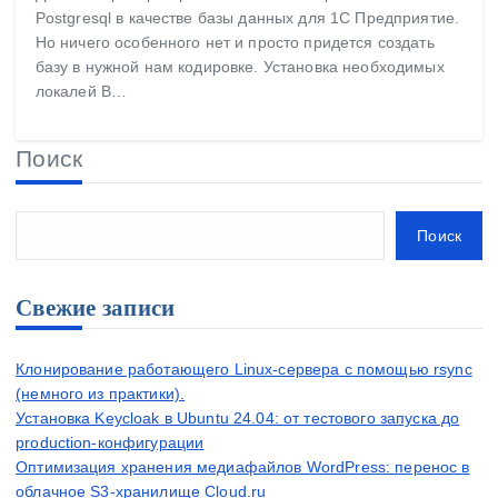
Postgresql в качестве базы данных для 1С Предприятие.
Но ничего особенного нет и просто придется создать
базу в нужной нам кодировке. Установка необходимых
локалей В…
Поиск
Поиск
Свежие записи
Клонирование работающего Linux-сервера с помощью rsync
(немного из практики).
Установка Keycloak в Ubuntu 24.04: от тестового запуска до
production-конфигурации
Оптимизация хранения медиафайлов WordPress: перенос в
облачное S3-хранилище Cloud.ru