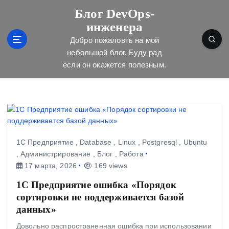
П
Блог DevOps-
е
инженера
р
е
Добро пожаловть на мой
й
небольшой блог. Буду рад
т
если он окажется полезным.
и
к
с
о
д
е
р
1С Предприятие
,
Database
,
Linux
,
Postgresql
,
Ubuntu
ж
,
Администрирование
,
Блог
,
Работа
и
17 марта, 2026
169 views
м
1С Предприятие ошибка «Порядок
о
сортировки не поддерживается базой
м
у
данных»
Довольно распространенная ошибка при использовании