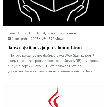
Java
,
Linux
,
Ubuntu
,
Администрирование
4 февраля, 2025
1672 views
Запуск файлов .jnlp в Ubuntu Linux
.jnlp- это расширение файлов Java Web Start который
входит в состав среды исполнения Java (JRE) с момента
выпуска версии Java 5.0. Это означает, что при
установке Java автоматически устанавливается Java…