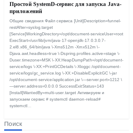
Простой SystemD-сервис для запуска Java-
приложений
Общие сведения Файл сервиса [Unit]Description=funnel-
restAfter=syslog.target
[Service]WorkingDirectory=/opt/document-serviceUser=root
ExecStart=/usr/lib/jvm/java-17-openjdk-17.0.3.0.7-
2.el8.x86_64/bin/java \-Xms512m -Xmx512m \-
Djava.awt.headless=true \-Dspring.profiles.active=stage \-
Duser.timezone=MSK \-XX:HeapDumpPath=/opt/document-
service/logs \-XX:+PrintGCDetails \-Xloggc:/opt/document-
service/logs/gc_service.log \-XX:+DisableExplicitGC \-jar
/opt/document-service/application.jar \—server.port=1212 \
—server.address=0.0.0.0 SuccessExitStatus=143
[Install]WantedBy=multi-user.target Активируем и
запускаем сервис # systemctl daemon-reload#
systemctl…
Поиск