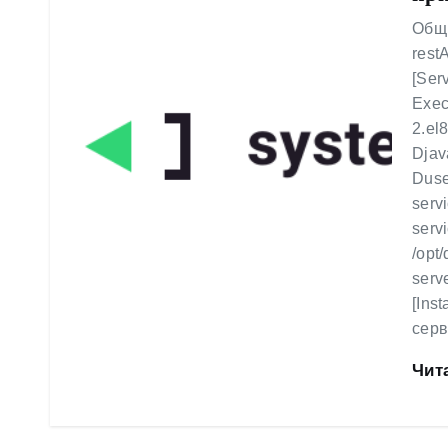
у
Общи
restA
[Ser
Exec
2.el
Djav
Duse
serv
serv
/opt
serv
[Ins
серв
Чит