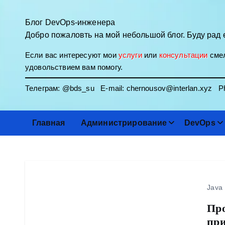
П
е
Блог DevOps-инженера
р
Добро пожаловть на мой небольшой блог. Буду рад 
е
Если вас интересуют мои
услуги
или
консультации
смел
й
удовольствием вам помогу.
т
и
Телеграм:
@bds_su
E-mail:
chernousov@interlan.xyz
Ph
к
с
о
Главная
Администрирование
DevOps
д
е
р
ж
и
Java
м
Про
о
м
пр