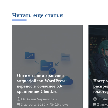
Читать еще статьи
ранения
ordPress:
Настройка ProxySQL для
ное S3-
распределения запросов в
ud.ru
кластере MySQL
усов
От
Антон Черноусов
15 views
2 августа, 2026
16 views