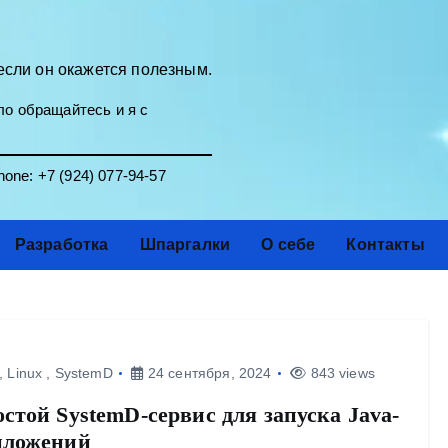
если он окажется полезным.
о обращайтесь и я с
one:
+7 (924) 077-94-57
Разработка
Шпаргалки
О себе
Контакты
,
Linux
,
SystemD
24 сентября, 2024
843 views
стой SystemD-сервис для запуска Java-
иложений