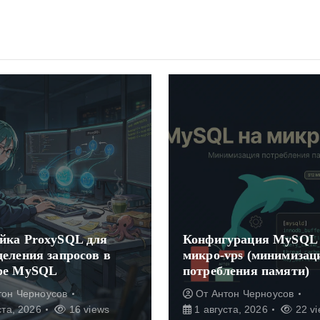
Подробна
локально
Конфигурация MySQL для
Cloud ser
микро-vps (минимизация
использо
потребления памяти)
FPM
От
Антон Черноусов
От
Анто
1 августа, 2026
22 views
1 август