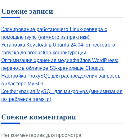
Свежие записи
Клонирование работающего Linux-сервера с
помощью rsync (немного из практики).
Установка Keycloak в Ubuntu 24.04: от тестового
запуска до production-конфигурации
Оптимизация хранения медиафайлов WordPress:
перенос в облачное S3-хранилище Cloud.ru
Настройка ProxySQL для распределения запросов
в кластере MySQL
Конфигурация MySQL для микро-vps (минимизация
потребления памяти)
Свежие комментарии
Нет комментариев для просмотра.