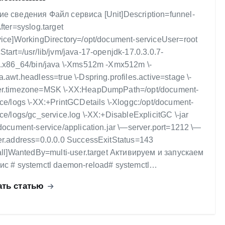
е сведения Файл сервиса [Unit]Description=funnel-
fter=syslog.target
vice]WorkingDirectory=/opt/document-serviceUser=root
Start=/usr/lib/jvm/java-17-openjdk-17.0.3.0.7-
8.x86_64/bin/java \-Xms512m -Xmx512m \-
a.awt.headless=true \-Dspring.profiles.active=stage \-
r.timezone=MSK \-XX:HeapDumpPath=/opt/document-
ice/logs \-XX:+PrintGCDetails \-Xloggc:/opt/document-
ice/logs/gc_service.log \-XX:+DisableExplicitGC \-jar
/document-service/application.jar \—server.port=1212 \—
er.address=0.0.0.0 SuccessExitStatus=143
tall]WantedBy=multi-user.target Активируем и запускаем
ис # systemctl daemon-reload# systemctl…
ать статью