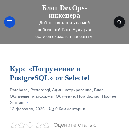
П
Блог DevOps-
е
инженера
р
е
Добро пожаловть на мой
й
небольшой блог. Буду рад
т
если он окажется полезным.
и
к
с
о
д
Курс «Погружение в
е
PostgreSQL» от Selectel
р
ж
Database
,
Postgresql
,
Администрирование
,
Блог
,
и
Облачные платформы
,
Обучение
,
Портфолио
,
Прочее
,
м
Хостинг
о
13 февраля, 2026
0 Комментарии
м
у
Оцените статью