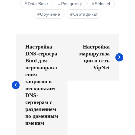
Data Base
Postgresql
Selectel
Обучение
Сертификат
Н
а
Настройка
Настройка
в
DNS-сервера
маршрутиза
Bind для
ции в сеть
и
перенаправл
VipNet
г
ения
а
запросов к
ц
нескольким
и
DNS-
серверам с
я
разделением
п
по доменным
о
именам
з