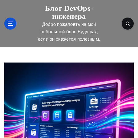
П
Блог DevOps-
е
инженера
р
е
Добро пожаловть на мой
й
небольшой блог. Буду рад
т
если он окажется полезным.
и
к
с
о
д
е
р
ж
и
м
о
м
у