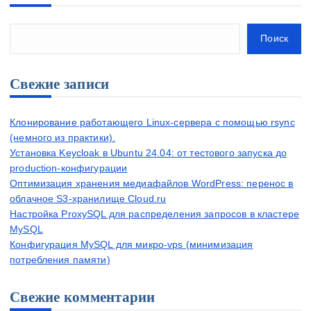
Поиск
Свежие записи
Клонирование работающего Linux-сервера с помощью rsync
(немного из практики).
Установка Keycloak в Ubuntu 24.04: от тестового запуска до
production-конфигурации
Оптимизация хранения медиафайлов WordPress: перенос в
облачное S3-хранилище Cloud.ru
Настройка ProxySQL для распределения запросов в кластере
MySQL
Конфигурация MySQL для микро-vps (минимизация
потребления памяти)
Свежие комментарии