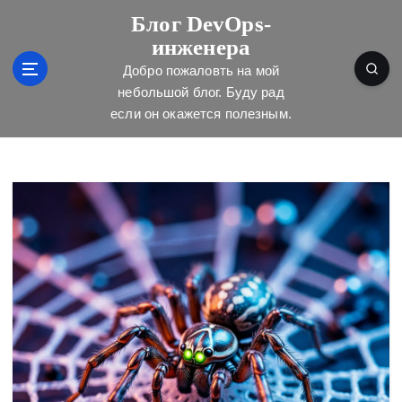
П
Блог DevOps-
е
инженера
р
е
Добро пожаловть на мой
й
небольшой блог. Буду рад
т
если он окажется полезным.
и
к
с
о
д
е
р
ж
и
м
о
м
у