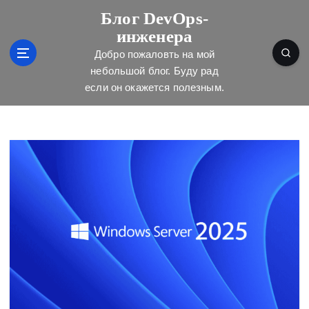
П
Блог DevOps-
е
инженера
р
е
Добро пожаловть на мой
й
небольшой блог. Буду рад
т
если он окажется полезным.
и
к
с
о
д
е
р
ж
и
м
о
м
у