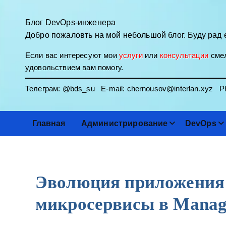
П
е
Блог DevOps-инженера
р
Добро пожаловть на мой небольшой блог. Буду рад 
е
Если вас интересуют мои
услуги
или
консультации
смел
й
удовольствием вам помогу.
т
и
Телеграм:
@bds_su
E-mail:
chernousov@interlan.xyz
Ph
к
с
о
Главная
Администрирование
DevOps
д
е
р
ж
Эволюция приложения в
и
м
микросервисы в Manag
о
м