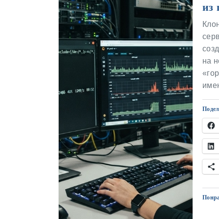
из 
Клон
серв
созд
на н
«гор
име
Подел
Понра