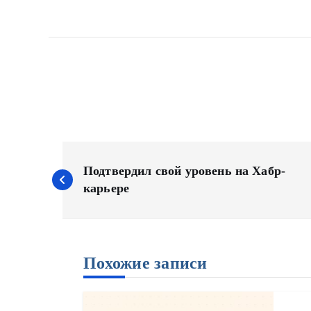
Н
а
Подтвердил свой уровень на Хабр-
карьере
в
и
г
а
Похожие записи
ц
и