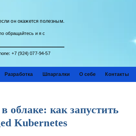
если он окажется полезным.
о обращайтесь и я с
one:
+7 (924) 077-94-57
Разработка
Шпаргалки
О себе
Контакты
 облаке: как запустить
ed Kubernetes