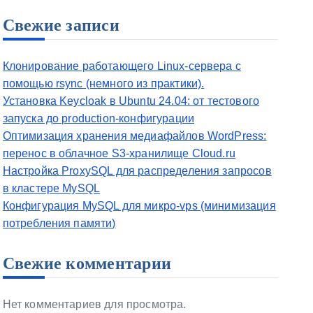
Свежие записи
Клонирование работающего Linux-сервера с
помощью rsync (немного из практики).
Установка Keycloak в Ubuntu 24.04: от тестового
запуска до production-конфигурации
Оптимизация хранения медиафайлов WordPress:
перенос в облачное S3-хранилище Cloud.ru
Настройка ProxySQL для распределения запросов
в кластере MySQL
Конфигурация MySQL для микро-vps (минимизация
потребления памяти)
Свежие комментарии
Нет комментариев для просмотра.