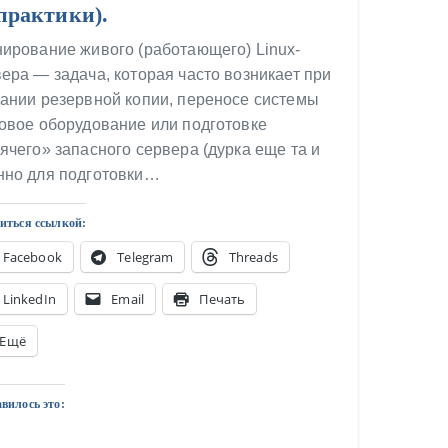
практики).
ирование живого (работающего) Linux-
ера — задача, которая часто возникает при
ании резервной копии, переносе системы
овое оборудование или подготовке
ячего» запасного сервера (дурка еще та и
нно для подготовки…
иться ссылкой:
Facebook
Telegram
Threads
LinkedIn
Email
Печать
Ещё
вилось это: