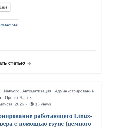
Ещё
вилось это:
ать статью
x
,
Network
,
Автоматизация
,
Администрирование
г
,
Проект Rain
вгуста, 2026
15 views
онирование работающего Linux-
вера с помощью rsync (немного