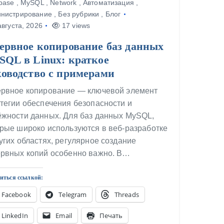
base
,
MySQL
,
Network
,
Автоматизация
,
нистрирование
,
Без рубрики
,
Блог
вгуста, 2026
17 views
зервное копирование баз данных
SQL в Linux: краткое
ководство с примерами
ервное копирование — ключевой элемент
тегии обеспечения безопасности и
ёжности данных. Для баз данных MySQL,
рые широко используются в веб-разработке
угих областях, регулярное создание
ервных копий особенно важно. В…
иться ссылкой:
Facebook
Telegram
Threads
LinkedIn
Email
Печать