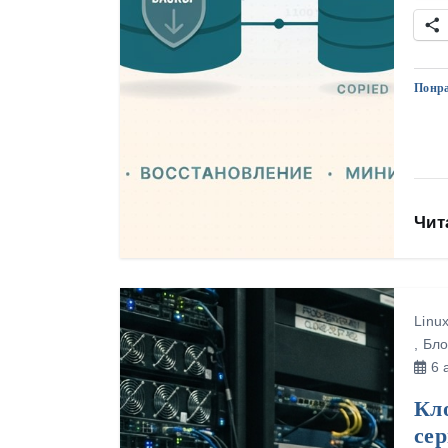
Понра
Чит
Linu
,
Бло
6 а
Кл
сер