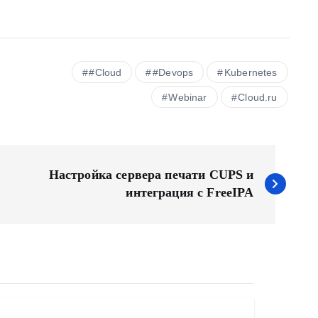
#Cloud
#Devops
Kubernetes
Webinar
Сloud.ru
Настройка сервера печати CUPS и
интеграция с FreeIPA