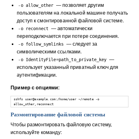
— позволяет другим
-o allow_other
пользователям на локальной машине получать
доступ к смонтированной файловой системе.
— автоматически
-o reconnect
переподключается при потере соединения.
— следует за
-o follow_symlinks
символическими ссылками.
—
-o IdentityFile=path_to_private_key
использует указанный приватный ключ для
аутентификации.
Пример с опциями:
sshfs user@example.com:/home/user ~/remote -o 
allow_other,reconnect
Размонтирование файловой системы
Чтобы размонтировать файловую систему,
используйте команду: