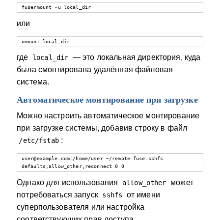
fusermount -u local_dir
или
umount local_dir
где
— это локальная директория, куда
local_dir
была смонтирована удалённая файловая
система.
Автоматическое монтирование при загрузке
Можно настроить автоматическое монтирование
при загрузке системы, добавив строку в файл
:
/etc/fstab
user@example.com:/home/user ~/remote fuse.sshfs 
defaults,allow_other,reconnect 0 0
Однако для использования
может
allow_other
потребоваться запуск
от имени
sshfs
суперпользователя или настройка
соответствующих прав доступа.