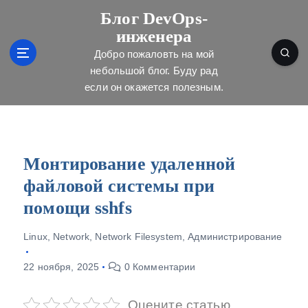
П
Блог DevOps-
е
инженера
р
е
Добро пожаловть на мой
й
небольшой блог. Буду рад
т
если он окажется полезным.
и
к
с
о
д
Монтирование удаленной
е
файловой системы при
р
ж
помощи sshfs
и
м
Linux
,
Network
,
Network Filesystem
,
Администрирование
о
м
22 ноября, 2025
0 Комментарии
у
Оцените статью