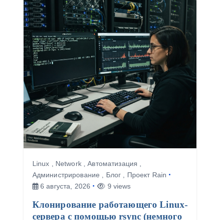
о
з
а
п
и
с
я
м
Linux
,
Network
,
Автоматизация
,
Администрирование
,
Блог
,
Проект Rain
6 августа, 2026
9 views
Клонирование работающего Linux-
сервера с помощью rsync (немного