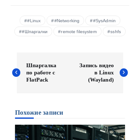
#Linux
#Networking
#SysAdmin
#Шпаргалки
remote filesystem
sshfs
Н
а
Шпаргалка
Запись видео
в
по работе с
в Linux
FlatPack
(Wayland)
и
г
а
ц
Похожие записи
и
я
п