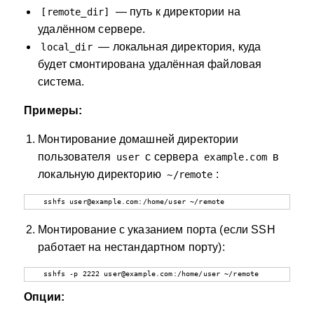
— путь к директории на
[remote_dir]
удалённом сервере.
— локальная директория, куда
local_dir
будет смонтирована удалённая файловая
система.
Примеры:
Монтирование домашней директории
пользователя
с сервера
в
user
example.com
локальную директорию
:
~/remote
   sshfs user@example.com:/home/user ~/remote
Монтирование с указанием порта (если SSH
работает на нестандартном порту):
   sshfs -p 2222 user@example.com:/home/user ~/remote
Опции: