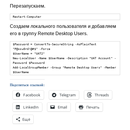
Перезапускаем.
Restart-Computer
Создаем локального пользователя и добавляем
его в группу Remote Desktop Users.
$Password = ConvertTo-SecureString -AsPlainText 
"P@ssw0rd!@#$" -Force

$UserName = "UAT2"

New-LocalUser -Name $UserName -Description "UAT Account" -
Password $Password

Add-LocalGroupMember -Group "Remote Desktop Users" -Member 
$UserName
Поделиться ссылкой:
Facebook
Telegram
Threads
LinkedIn
Email
Печать
Ещё