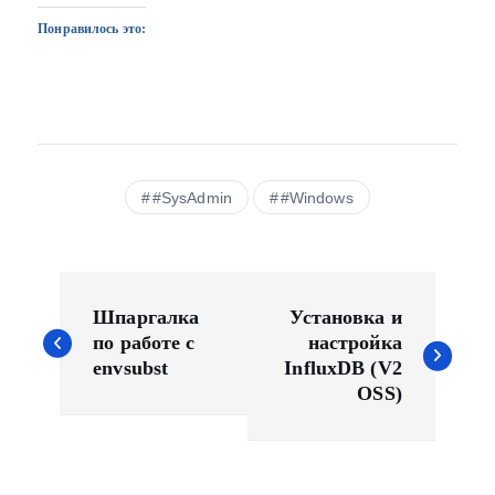
Понравилось это:
#SysAdmin
#Windows
Н
а
Шпаргалка
Установка и
в
по работе с
настройка
envsubst
InfluxDB (V2
и
OSS)
г
а
ц
и