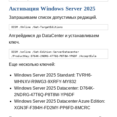
Активация Windows Server 2025
Запрашиваем список допустимых редакций.
DISM /Online /Get-TargetEditions
Апгрейдимся до DataCenter и устанавливаем
ключ.
DISM /online /Set-Edition:ServerDatacenter 
/ProductKey:D764K-2NDRG-47T6Q-P8T8W-YP6DF /AcceptEula
Еще несколько ключей:
Windows Server 2025 Standard: TVRH6-
WHNXV-R9WG3-9XRFY-MY832
Windows Server 2025 Datacenter: D764K-
2NDRG-47T6Q-P8T8W-YP6DF
Windows Server 2025 Datacenter Azure Edition:
XGN3F-F394H-FD2MY-PP6FD-8MCRC