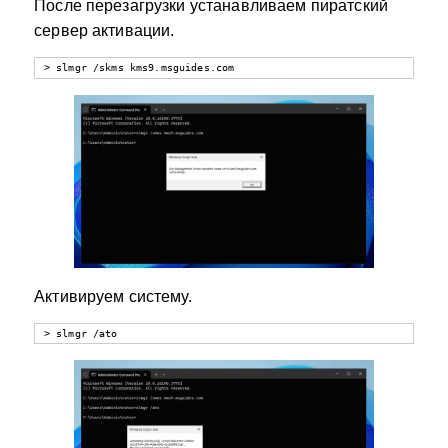
После перезагрузки устанавливаем пиратский
сервер активации.
> slmgr /skms kms9.msguides.com
Активируем систему.
> slmgr /ato