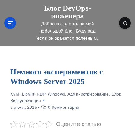
П
Блог DevOps-
е
инженера
р
е
Добро пожаловть на мой
й
небольшой блог. Буду рад
т
если он окажется полезным.
и
к
с
о
д
Немного экспериментов с
е
Windows Server 2025
р
ж
KVM
,
LibVirt
,
RDP
,
Windows
,
Администрирование
,
Блог
,
и
Виртуализация
м
5 июля, 2025
0 Комментарии
о
м
у
Оцените статью