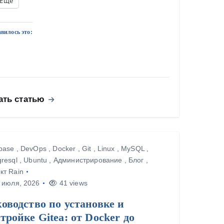
Ещё
вилось это:
ать статью
base
,
DevOps
,
Docker
,
Git
,
Linux
,
MySQL
,
gresql
,
Ubuntu
,
Администрирование
,
Блог
,
кт Rain
 июля, 2026
41 views
оводство по установке и
тройке Gitea: от Docker до