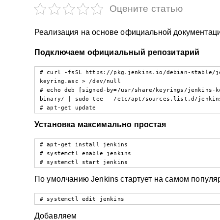
у
Оцените статью
Реализация на основе официальной документац
Подключаем официальный репозитарий
# curl -fsSL https://pkg.jenkins.io/debian-stable/j
keyring.asc > /dev/null

# echo deb [signed-by=/usr/share/keyrings/jenkins-k
binary/ | sudo tee   /etc/apt/sources.list.d/jenkin
# apt-get update
Установка максимально простая
# apt-get install jenkins

# systemctl enable jenkins

# systemctl start jenkins
По умолчанию Jenkins стартует на самом популяр
# systemctl edit jenkins
Добавляем