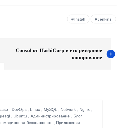
Install
Jenkins
Consul от HashiCorp и его резервное
копирование
base
,
DevOps
,
Linux
,
MySQL
,
Network
,
Nginx
,
gresql
,
Ubuntu
,
Администрирование
,
Блог
,
рмационная безопасность
,
Приложения
,