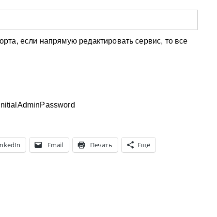
рта, если напрямую редактировать сервис, то все
/initialAdminPassword
inkedIn
Email
Печать
Ещё