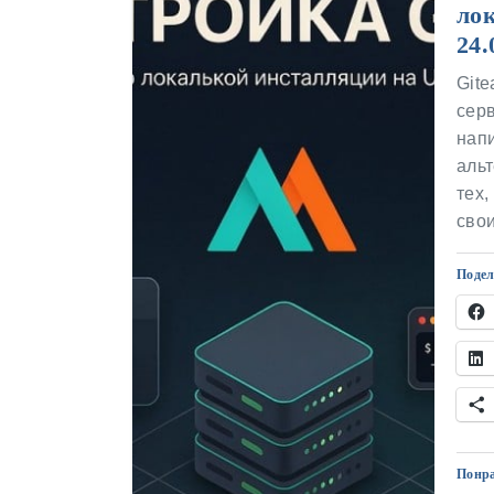
ло
24.
Git
серв
напи
альт
тех,
сво
Подел
Понра