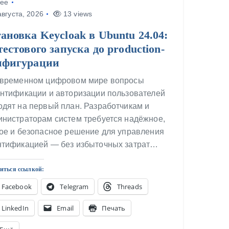
ее
вгуста, 2026
13 views
ановка Keycloak в Ubuntu 24.04:
тестового запуска до production-
нфигурации
овременном цифровом мире вопросы
ентификации и авторизации пользователей
дят на первый план. Разработчикам и
инистраторам систем требуется надёжное,
кое и безопасное решение для управления
нтификацией — без избыточных затрат…
иться ссылкой:
Facebook
Telegram
Threads
LinkedIn
Email
Печать