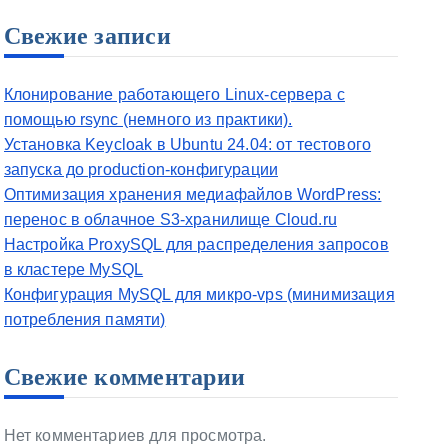
Свежие записи
Клонирование работающего Linux-сервера с
помощью rsync (немного из практики).
Установка Keycloak в Ubuntu 24.04: от тестового
запуска до production-конфигурации
Оптимизация хранения медиафайлов WordPress:
перенос в облачное S3-хранилище Cloud.ru
Настройка ProxySQL для распределения запросов
в кластере MySQL
Конфигурация MySQL для микро-vps (минимизация
потребления памяти)
Свежие комментарии
Нет комментариев для просмотра.