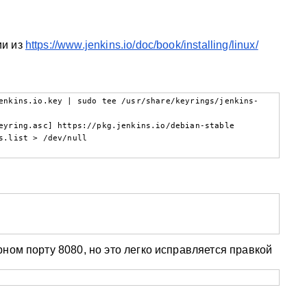
ии из
https://www.jenkins.io/doc/book/installing/linux/
enkins.io.key | sudo tee /usr/share/keyrings/jenkins-
eyring.asc] https://pkg.jenkins.io/debian-stable 
s.list > /dev/null

ном порту 8080, но это легко исправляется правкой