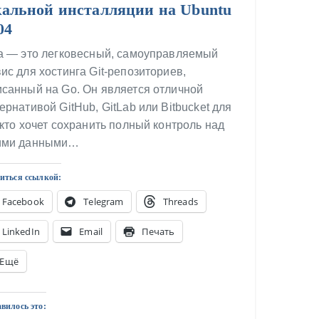
кальной инсталляции на Ubuntu
04
ea — это легковесный, самоуправляемый
ис для хостинга Git-репозиториев,
санный на Go. Он является отличной
ернативой GitHub, GitLab или Bitbucket для
 кто хочет сохранить полный контроль над
ими данными…
иться ссылкой:
Facebook
Telegram
Threads
LinkedIn
Email
Печать
Ещё
вилось это: