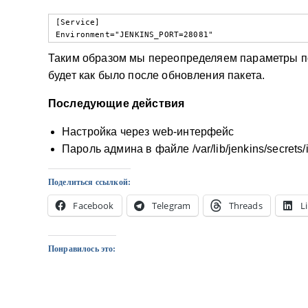
[Service]

Environment="JENKINS_PORT=28081"
Таким образом мы переопределяем параметры по
будет как было после обновления пакета.
Последующие действия
Настройка через web-интерфейс
Пароль админа в файле /var/lib/jenkins/secrets
Поделиться ссылкой:
Facebook
Telegram
Threads
L
Понравилось это: