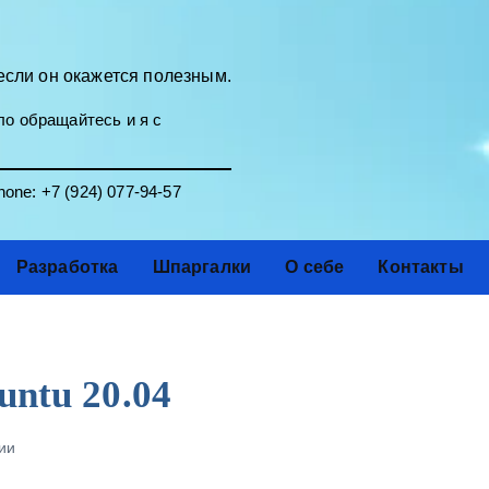
если он окажется полезным.
о обращайтесь и я с
one:
+7 (924) 077-94-57
Разработка
Шпаргалки
О себе
Контакты
untu 20.04
ии