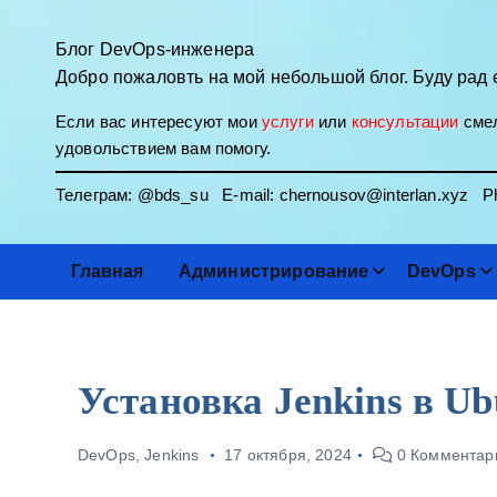
П
е
Блог DevOps-инженера
р
Добро пожаловть на мой небольшой блог. Буду рад 
е
Если вас интересуют мои
услуги
или
консультации
смел
й
удовольствием вам помогу.
т
и
Телеграм:
@bds_su
E-mail:
chernousov@interlan.xyz
Ph
к
с
о
Главная
Администрирование
DevOps
д
е
р
ж
Установка Jenkins в Ub
и
м
DevOps
,
Jenkins
17 октября, 2024
0 Комментар
о
м