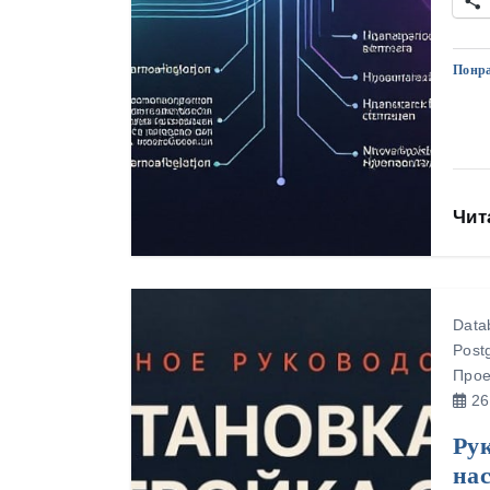
Понра
Чит
Data
Post
Прое
26
Рук
нас