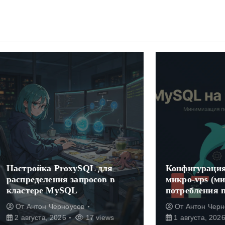
йка ProxySQL для
Конфигурация MySQL
деления запросов в
микро-vps (минимизац
ре MySQL
потребления памяти)
тон Черноусов
От
Антон Черноусов
ста, 2026
17 views
1 августа, 2026
25 vi