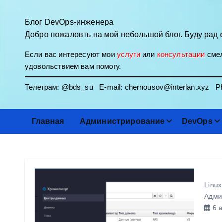
П
е
Блог DevOps-инженера
р
Добро пожаловть на мой небольшой блог. Буду рад 
е
Если вас интересуют мои
услуги
или
консультации
смел
й
удовольствием вам помогу.
т
и
Телеграм:
@bds_su
E-mail:
chernousov@interlan.xyz
Ph
к
с
о
Главная
Администрирование
DevOps
д
е
р
ж
и
Linux
м
Адми
о
6 а
м