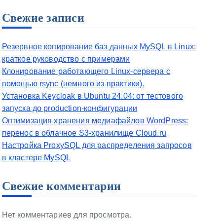
Свежие записи
Резервное копирование баз данных MySQL в Linux:
краткое руководство с примерами
Клонирование работающего Linux-сервера с
помощью rsync (немного из практики).
Установка Keycloak в Ubuntu 24.04: от тестового
запуска до production-конфигурации
Оптимизация хранения медиафайлов WordPress:
перенос в облачное S3-хранилище Cloud.ru
Настройка ProxySQL для распределения запросов
в кластере MySQL
Свежие комментарии
Нет комментариев для просмотра.