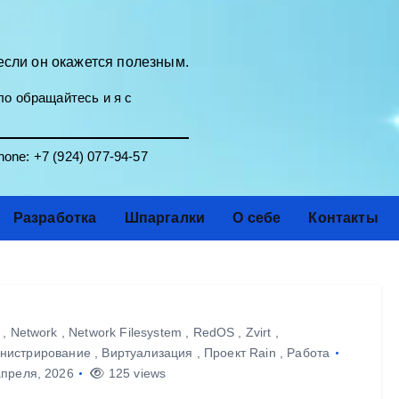
если он окажется полезным.
о обращайтесь и я с
one:
+7 (924) 077-94-57
Разработка
Шпаргалки
О себе
Контакты
,
Network
,
Network Filesystem
,
RedOS
,
Zvirt
,
нистрирование
,
Виртуализация
,
Проект Rain
,
Работа
преля, 2026
125 views