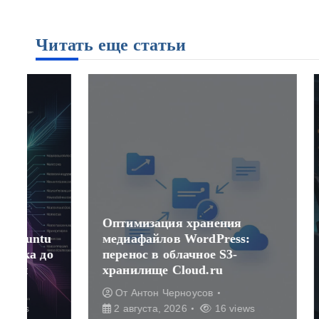
Читать еще статьи
Оптимизация хранения
медиафайлов WordPress:
Настро
о
перенос в облачное S3-
распре
хранилище Cloud.ru
класте
От
Антон Черноусов
От
Ан
2 августа, 2026
16 views
2 авгу