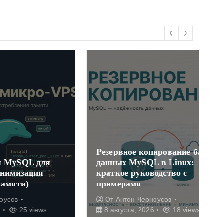
Резервное копирование баз
 для
данных MySQL в Linux:
ия
краткое руководство с
примерами
От
Антон Черноусов
ews
8 августа, 2026
18 views