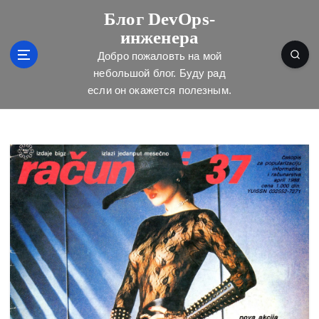
П
Блог DevOps-
е
инженера
р
е
Добро пожаловть на мой
й
небольшой блог. Буду рад
т
если он окажется полезным.
и
к
с
о
д
е
р
ж
и
м
о
м
у