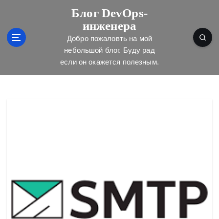
П
Блог DevOps-
е
инженера
р
е
Добро пожаловть на мой
й
небольшой блог. Буду рад
т
если он окажется полезным.
и
к
с
о
д
е
р
ж
и
м
о
м
у