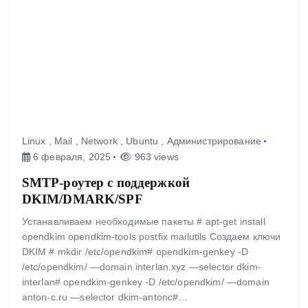
Linux
,
Mail
,
Network
,
Ubuntu
,
Администрирование
6 февраля, 2025
963 views
SMTP-роутер с поддержкой
DKIM/DMARK/SPF
Устанавливаем необходимые пакеты # apt-get install
opendkim opendkim-tools postfix mailutils Создаем ключи
DKIM # mkdir /etc/opendkim# opendkim-genkey -D
/etc/opendkim/ —domain interlan.xyz —selector dkim-
interlan# opendkim-genkey -D /etc/opendkim/ —domain
anton-c.ru —selector dkim-antonc#…